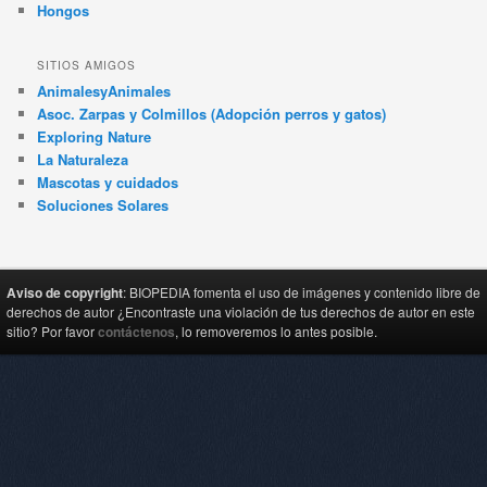
Hongos
SITIOS AMIGOS
AnimalesyAnimales
Asoc. Zarpas y Colmillos (Adopción perros y gatos)
Exploring Nature
La Naturaleza
Mascotas y cuidados
Soluciones Solares
Aviso de copyright
: BIOPEDIA fomenta el uso de imágenes y contenido libre de
derechos de autor ¿Encontraste una violación de tus derechos de autor en este
sitio? Por favor
contáctenos
, lo removeremos lo antes posible.