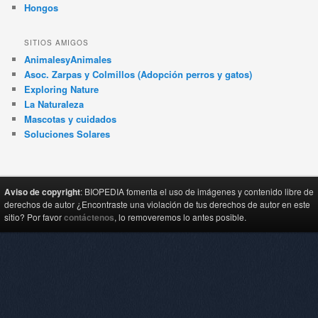
Hongos
SITIOS AMIGOS
AnimalesyAnimales
Asoc. Zarpas y Colmillos (Adopción perros y gatos)
Exploring Nature
La Naturaleza
Mascotas y cuidados
Soluciones Solares
Aviso de copyright
: BIOPEDIA fomenta el uso de imágenes y contenido libre de
derechos de autor ¿Encontraste una violación de tus derechos de autor en este
sitio? Por favor
contáctenos
, lo removeremos lo antes posible.