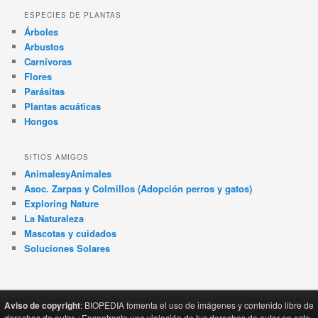
ESPECIES DE PLANTAS
Árboles
Arbustos
Carnívoras
Flores
Parásitas
Plantas acuáticas
Hongos
SITIOS AMIGOS
AnimalesyAnimales
Asoc. Zarpas y Colmillos (Adopción perros y gatos)
Exploring Nature
La Naturaleza
Mascotas y cuidados
Soluciones Solares
Aviso de copyright
: BIOPEDIA fomenta el uso de imágenes y contenido libre de
derechos de autor ¿Encontraste una violación de tus derechos de autor en este