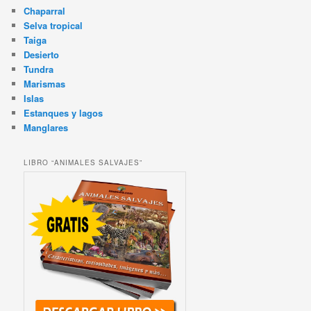
Chaparral
Selva tropical
Taiga
Desierto
Tundra
Marismas
Islas
Estanques y lagos
Manglares
LIBRO “ANIMALES SALVAJES”