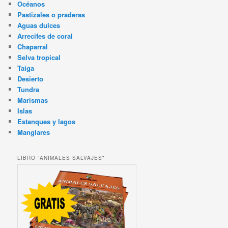
Océanos
Pastizales o praderas
Aguas dulces
Arrecifes de coral
Chaparral
Selva tropical
Taiga
Desierto
Tundra
Marismas
Islas
Estanques y lagos
Manglares
LIBRO “ANIMALES SALVAJES”