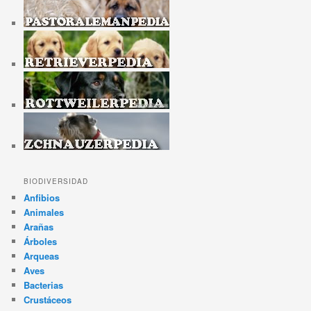
BIODIVERSIDAD
Anfibios
Animales
Arañas
Árboles
Arqueas
Aves
Bacterias
Crustáceos