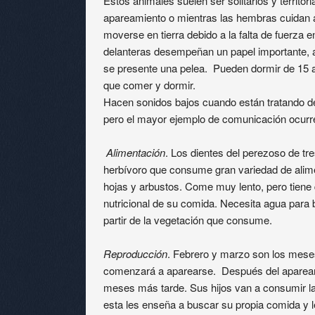
Estos animales suelen ser solitarios y territor
apareamiento o mientras las hembras cuidan 
moverse en tierra debido a la falta de fuerza 
delanteras desempeñan un papel importante,
se presente una pelea. Pueden dormir de 15 
que comer y dormir.
Hacen sonidos bajos cuando están tratando de 
pero el mayor ejemplo de comunicación ocurre
Alimentación
. Los dientes del perezoso de tr
herbívoro que consume gran variedad de alimen
hojas y arbustos. Come muy lento, pero tiene 
nutricional de su comida. Necesita agua para b
partir de la vegetación que consume.
Reproducción
. Febrero y marzo son los mese
comenzará a aparearse. Después del apareamie
meses más tarde. Sus hijos van a consumir la
esta les enseña a buscar su propia comida y l