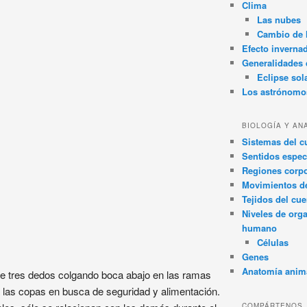
Clima
Las nubes
Cambio de 
Efecto inverna
Generalidades d
Eclipse sol
Los astrónomo
BIOLOGÍA Y AN
Sistemas del 
Sentidos espec
Regiones corpo
Movimientos d
Tejidos del cu
Niveles de org
humano
Células
Genes
Anatomía anim
e tres dedos colgando boca abajo en las ramas
 las copas en busca de seguridad y alimentación.
COMPÁRTENOS