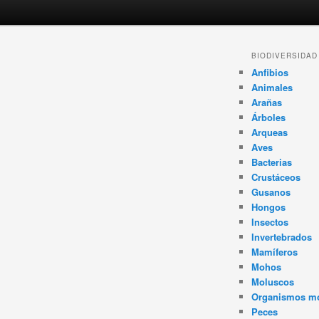
Navegador
BIODIVERSIDAD
de
Anfibios
artículos
Animales
Arañas
Árboles
Arqueas
Aves
Bacterias
Crustáceos
Gusanos
Hongos
Insectos
Invertebrados
Mamíferos
Mohos
Moluscos
Organismos m
Peces