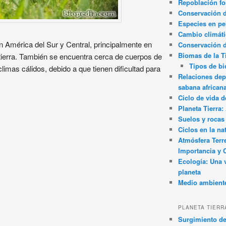
Repoblación fo
Conservación de
Especies en pel
Cambio climát
n América del Sur y Central, principalmente en
Conservación 
Biomas de la T
tierra. También se encuentra cerca de cuerpos de
Tipos de b
limas cálidos, debido a que tienen dificultad para
Relaciones dep
sabana african
Ciclo de vida d
Planeta Tierra
Suelos y rocas
Ciclos en la na
Atmósfera Terr
Importancia y 
Ecología: Una 
planeta
Medio ambient
PLANETA TIERR
Surgimiento de