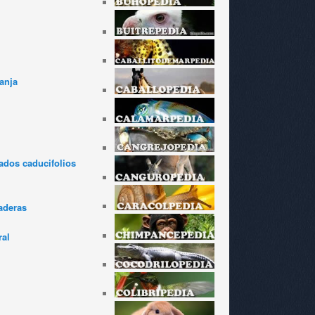
anja
dos caducifolios
aderas
ral