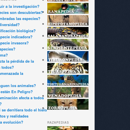
ir a la investigación?
cies son descubiertas?
bradas las especies?
diversidad?
ificación biológica?
pecie indicadora?
pecie invasora?
species?
oma?
ta la pérdida de la
a todos?
amenazada la
nguen los animales?
están En Peligro?
minación afecta a todos
?
 se derritiera todo el hielo
tos y realidades
a evolución?
RAZAPEDIAS