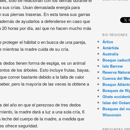
iales, sólo se relacionan con los demás durante el
a sus crías. Usan demasiada energía para
en sus piernas traseras. En esta tarea sus garras
 además de ayudarlos a defenderse en caso que
a 20 horas por día, así que no hacen mucho más
BIO REGIONES
proteger el hábitat o en busca de una pareja,
Ártico
Antártida
 mientras la madre cuida de su cría.
Australia
Bosque caducif
es dedos tienen forma de espiga, es un animal
Isla Barrow
tos de los árboles. Esto incluye frutas, bayas,
Reserva Natura
que comer bastante debido a la falta de valor
Cuenca del Med
eber, pero la mayoría de las veces la obtiene a
Bosque Atlánti
Bosques de W
Ghats occident
Islas del Océan
s del año en que el perezoso de tres dedos
Bosques del no
nto, la madre dará a luz a una sola cría, 6
Wisconsin
 leche del cuerpo de la madre, a medida que
es ofrece seguridad.
PREGUNTAS FR