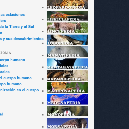
las estaciones
dero
e la Tierra y el Sol
ar
s y sus descubrimientos
ATOMÍA
cuerpo humano
iales
rales
el cuerpo humano
erpo humano
anización en el cuerpo
al