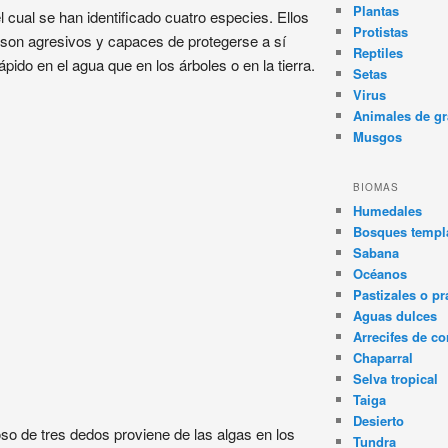
Plantas
 cual se han identificado cuatro especies. Ellos
Protistas
son agresivos y capaces de protegerse a sí
Reptiles
o en el agua que en los árboles o en la tierra.
Setas
Virus
Animales de gr
Musgos
BIOMAS
Humedales
Bosques templa
Sabana
Océanos
Pastizales o pr
Aguas dulces
Arrecifes de co
Chaparral
Selva tropical
Taiga
Desierto
so de tres dedos proviene de las algas en los
Tundra