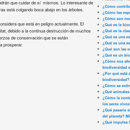
ndrán que cuidar de sí mismos. Lo interesante de
¿Cómo contribu
ras está colgando boca abajo en los árboles.
¿Cómo las espe
¿Cómo son nom
onsidera que está en peligro actualmente. El
¿Qué es la bio
itat, debido a la continua destrucción de muchos
¿Qué es la clas
¿Qué es una es
erzos de conservación que se están
¿Qué es una es
a prosperar.
¿Qué son las e
¿Qué es un bi
¿Cómo nos afec
biodiversidad 
¿Por qué está 
biodiversidad?
¿Cómo se exti
¿Qué animales 
¿Cómo la conta
los seres vivos
¿Qué pasaría si
del planeta? Mi
¿Qué impulsa l