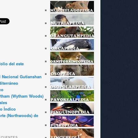
olio del este
l Nacional Gutianshan
iterráneo
co
ytham (Wytham Woods)
ales
o Índico
rte (Northwoods) de
ECUENTES