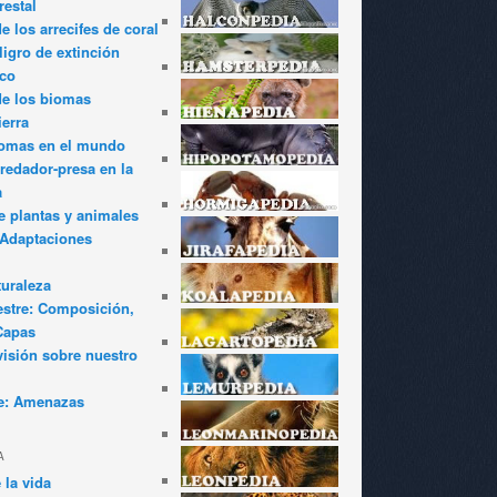
restal
 los arrecifes de coral
igro de extinción
ico
de los biomas
ierra
iomas en el mundo
redador-presa en la
a
e plantas y animales
: Adaptaciones
turaleza
estre: Composición,
Capas
visión sobre nuestro
e: Amenazas
A
 la vida