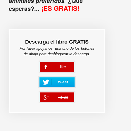
.
¿Qué
animales preferidos
¡ES GRATIS!
esperas?...
Descarga el libro GRATIS
Por favor apóyanos, usa uno de los botones
de abajo para desbloquear la descarga.
like
error
tweet
+1 us
error