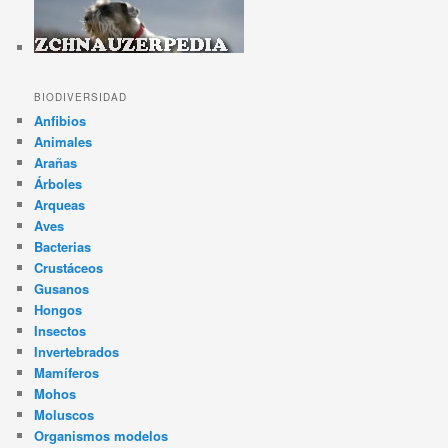
BIODIVERSIDAD
Anfibios
Animales
Arañas
Árboles
Arqueas
Aves
Bacterias
Crustáceos
Gusanos
Hongos
Insectos
Invertebrados
Mamíferos
Mohos
Moluscos
Organismos modelos