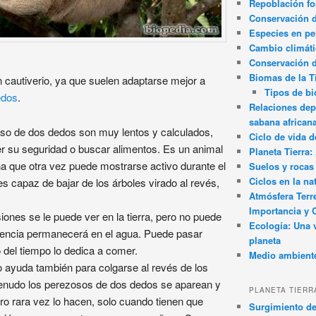
Repoblación fo
Conservación de
Especies en pel
Cambio climát
Conservación 
Biomas de la T
cautiverio, ya que suelen adaptarse mejor a
Tipos de b
edos
.
Relaciones dep
sabana african
so de dos dedos son muy lentos y calculados,
Ciclo de vida d
 su seguridad o buscar alimentos. Es un animal
Planeta Tierra
 que otra vez puede mostrarse activo durante el
Suelos y rocas
Ciclos en la na
s capaz de bajar de los árboles virado al revés,
Atmósfera Terr
Importancia y 
iones se le puede ver en la tierra, pero no puede
Ecología: Una 
uencia permanecerá en el agua. Puede pasar
planeta
o del tiempo lo dedica a comer.
Medio ambient
 lo ayuda también para colgarse al revés de los
menudo los perezosos de dos dedos se aparean y
PLANETA TIERR
ro rara vez lo hacen, solo cuando tienen que
Surgimiento de