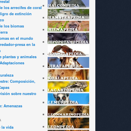
restal
 los arrecifes de coral
igro de extinción
ico
de los biomas
ierra
iomas en el mundo
redador-presa en la
a
e plantas y animales
: Adaptaciones
turaleza
estre: Composición,
Capas
visión sobre nuestro
e: Amenazas
A
 la vida