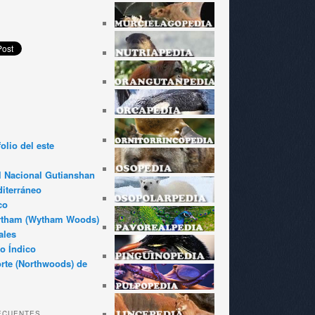
olio del este
l Nacional Gutianshan
iterráneo
co
ytham (Wytham Woods)
ales
o Índico
rte (Northwoods) de
ECUENTES