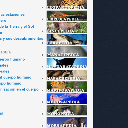
las estaciones
dero
e la Tierra y el Sol
ar
s y sus descubrimientos
ATOMÍA
cuerpo humano
iales
rales
el cuerpo humano
erpo humano
anización en el cuerpo
al