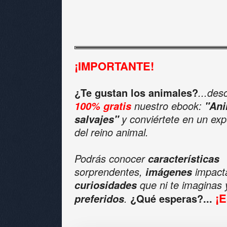
¡IMPORTANTE!
¿Te gustan los animales?
...des
nuestro ebook:
100% gratis
"Ani
y conviértete en un exp
salvajes"
del reino animal.
Podrás conocer
características
sorprendentes,
impact
imágenes
que ni te imaginas
curiosidades
¡
.
¿Qué esperas?...
preferidos