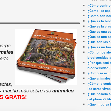
¿Cómo contribu
¿Cómo las espe
¿Cómo son nom
¿Qué es la bio
¿Qué es la clas
¿Qué es una es
¿Qué es una es
¿Qué son las e
carga
¿Qué es un bi
males
¿Cómo nos afec
erto
biodiversidad 
¿Por qué está 
biodiversidad?
¿Cómo se exti
¿Qué animales 
actes,
¿Cómo la conta
los seres vivos
 y mucho más sobre tus
animales
¿Qué pasaría si
ES GRATIS!
del planeta? Mi
¿Qué impulsa l