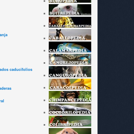
anja
dos caducifolios
aderas
ral