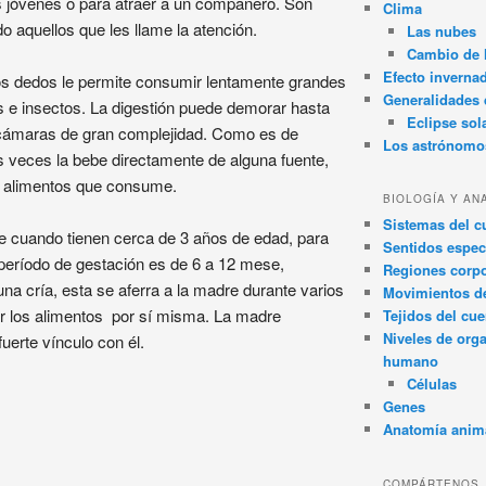
ás jóvenes o para atraer a un compañero. Son
Clima
do aquellos que les llame la atención.
Las nubes
Cambio de 
Efecto inverna
os dedos le permite consumir lentamente grandes
Generalidades d
s e insectos. La digestión puede demorar hasta
Eclipse sol
 cámaras de gran complejidad. Como es de
Los astrónomo
s veces la bebe directamente de alguna fuente,
os alimentos que consume.
BIOLOGÍA Y AN
Sistemas del 
 cuando tienen cerca de 3 años de edad, para
Sentidos espec
 período de gestación es de 6 a 12 mese,
Regiones corpo
una cría, esta se aferra a la madre durante varios
Movimientos d
r los alimentos por sí misma. La madre
Tejidos del cu
Niveles de org
uerte vínculo con él.
humano
Células
Genes
Anatomía anim
COMPÁRTENOS