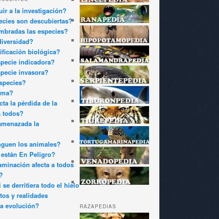
ir a la investigación?
cies son descubiertas?
bradas las especies?
diversidad?
ificación biológica?
pecie indicadora?
pecie invasora?
species?
oma?
ta la pérdida de la
a todos?
amenazada la
nguen los animales?
están En Peligro?
minación afecta a todos
?
 se derritiera todo el hielo
tos y realidades
a evolución?
RAZAPEDIAS