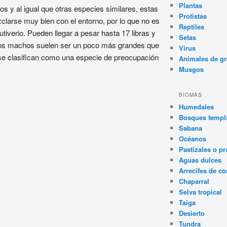
Plantas
 y al igual que otras especies similares, estas
Protistas
clarse muy bien con el entorno, por lo que no es
Reptiles
iverio. Pueden llegar a pesar hasta 17 libras y
Setas
Los machos suelen ser un poco más grandes que
Virus
se clasifican como una especie de preocupación
Animales de gr
Musgos
BIOMAS
Humedales
Bosques templa
Sabana
Océanos
Pastizales o pr
Aguas dulces
Arrecifes de co
Chaparral
Selva tropical
Taiga
Desierto
Tundra