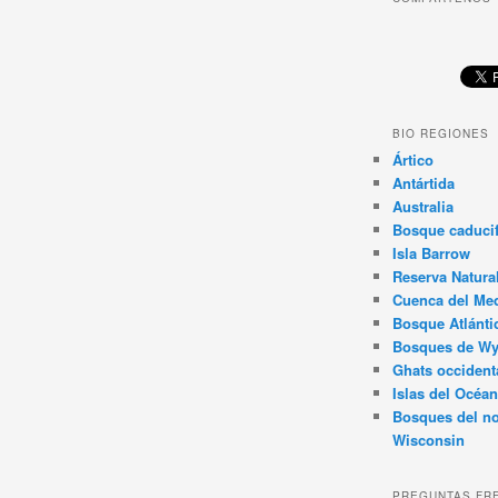
BIO REGIONES
Ártico
Antártida
Australia
Bosque caducif
Isla Barrow
Reserva Natura
Cuenca del Med
Bosque Atlánti
Bosques de W
Ghats occident
Islas del Océan
Bosques del no
Wisconsin
PREGUNTAS FR