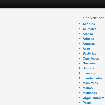
Navegador
BIODIVERSIDAD
de
Anfibios
artículos
Animales
Arañas
Árboles
Arqueas
Aves
Bacterias
Crustáceos
Gusanos
Hongos
Insectos
Invertebrados
Mamíferos
Mohos
Moluscos
Organismos m
Peces