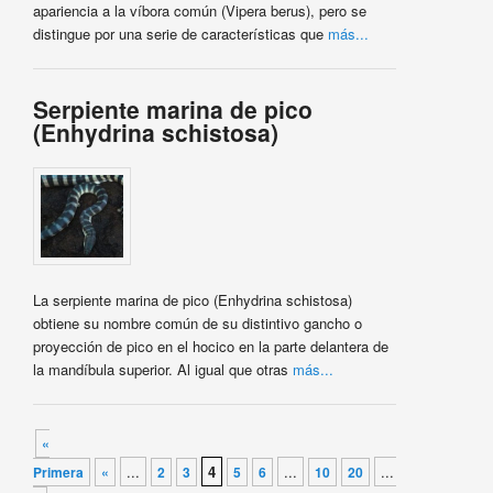
apariencia a la víbora común (Vipera berus), pero se
distingue por una serie de características que
más...
Serpiente marina de pico
(Enhydrina schistosa)
La serpiente marina de pico (Enhydrina schistosa)
obtiene su nombre común de su distintivo gancho o
proyección de pico en el hocico en la parte delantera de
la mandíbula superior. Al igual que otras
más...
Navegador de artículos
«
...
4
...
...
Primera
«
2
3
5
6
10
20
»
Última