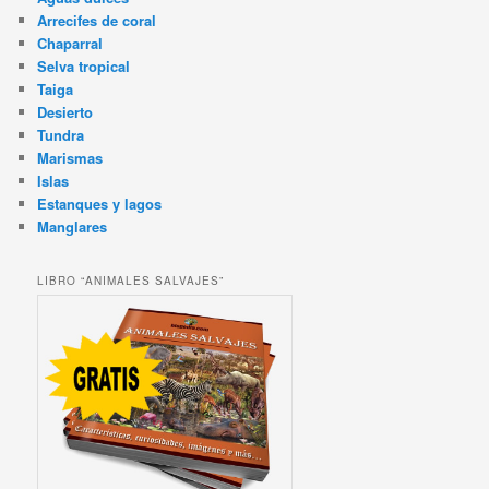
Arrecifes de coral
Chaparral
Selva tropical
Taiga
Desierto
Tundra
Marismas
Islas
Estanques y lagos
Manglares
LIBRO “ANIMALES SALVAJES”