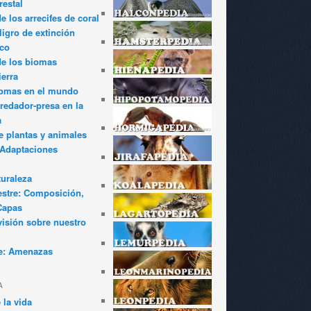
restal
 los arrecifes de coral
igro de extinción
ico
de los biomas
ierra
iomas en el mundo
redador-presa en la
a
e plantas y animales
: Adaptaciones
turaleza
estre: Composición,
Capas
visión sobre nuestro
e: Amenazas
A
 la vida