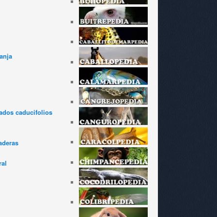
anja
dos caducifolios
aderas
ral