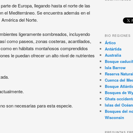
parte de Europa, llegando hasta el norte de las
 en el Mediterráneo. Se encuentra además en el
y América del Norte.
 ambientes ligeramente sombreados, incluyendo
BIO REGIONES
 así como paseos, zonas costeras, acantilados,
Ártico
así como en hábitats montañosos comprendidos
Antártida
nes le puedan ofrecer un alto nivel de nutrientes
Australia
Bosque caducif
Isla Barrow
Reserva Natura
zada.
Cuenca del Med
Bosque Atlánti
actualmente.
Bosques de W
Ghats occident
Islas del Océan
no son necesarias para esta especie.
Bosques del no
Wisconsin
PREGUNTAS FR