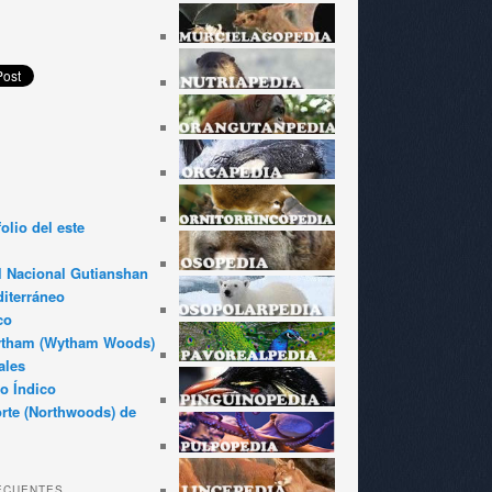
olio del este
l Nacional Gutianshan
iterráneo
co
ytham (Wytham Woods)
ales
o Índico
rte (Northwoods) de
ECUENTES