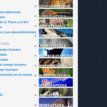
las estaciones
dero
e la Tierra y el Sol
ar
s y sus descubrimientos
ATOMÍA
cuerpo humano
iales
rales
el cuerpo humano
erpo humano
anización en el cuerpo
al