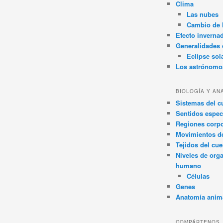
Clima
Las nubes
Cambio de 
Efecto inverna
Generalidades d
Eclipse sol
Los astrónomo
BIOLOGÍA Y AN
Sistemas del 
Sentidos espec
Regiones corpo
Movimientos d
Tejidos del cu
Niveles de org
humano
Células
Genes
Anatomía anim
COMPÁRTENOS