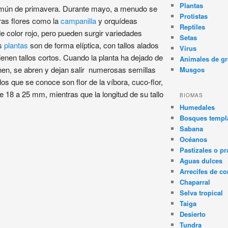
Plantas
común de primavera. Durante mayo, a menudo se
Protistas
ras flores como la
campanilla
y orquídeas
Reptiles
e color rojo, pero pueden surgir variedades
Setas
as
plantas
son de forma elíptica, con tallos alados
Virus
ienen tallos cortos. Cuando la planta ha dejado de
Animales de gr
onen, se abren y dejan salir numerosas semillas
Musgos
s que se conoce son flor de la víbora, cuco-flor,
e 18 a 25 mm, mientras que la longitud de su tallo
BIOMAS
Humedales
Bosques templa
Sabana
Océanos
Pastizales o pr
Aguas dulces
Arrecifes de co
Chaparral
Selva tropical
Taiga
Desierto
Tundra