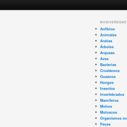
Navegador
BIODIVERSIDAD
de
Anfibios
artículos
Animales
Arañas
Árboles
Arqueas
Aves
Bacterias
Crustáceos
Gusanos
Hongos
Insectos
Invertebrados
Mamíferos
Mohos
Moluscos
Organismos m
Peces