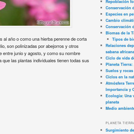
Repoblación fo
Conservación de
Especies en pel
Cambio climát
Conservación 
Biomas de la T
es al año o como una hierba perenne de corta
Tipos de b
Relaciones dep
lio, son polinizadas por abejorros y otros
sabana african
re entre junio y agosto, y como su nombre
Ciclo de vida d
ca que las plantas individuales tienen todas sus
Planeta Tierra
Suelos y rocas
Ciclos en la na
Atmósfera Terr
Importancia y 
Ecología: Una 
planeta
Medio ambient
PLANETA TIERR
Surgimiento de