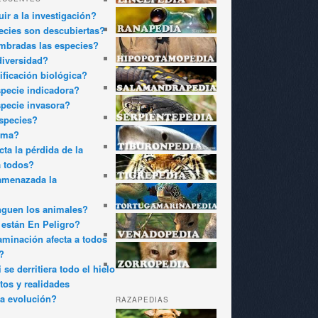
ir a la investigación?
cies son descubiertas?
bradas las especies?
diversidad?
ificación biológica?
pecie indicadora?
pecie invasora?
species?
oma?
ta la pérdida de la
a todos?
amenazada la
nguen los animales?
están En Peligro?
minación afecta a todos
?
 se derritiera todo el hielo
tos y realidades
a evolución?
RAZAPEDIAS