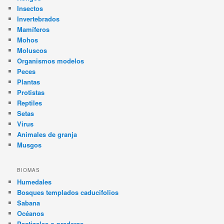
Insectos
Invertebrados
Mamíferos
Mohos
Moluscos
Organismos modelos
Peces
Plantas
Protistas
Reptiles
Setas
Virus
Animales de granja
Musgos
BIOMAS
Humedales
Bosques templados caducifolios
Sabana
Océanos
Pastizales o praderas