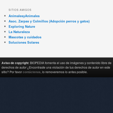
SITIOS AMIGOS
AnimalesyAnimales
Asoc. Zarpas y Colmillos (Adopción perros y gatos)
Exploring Nature
La Naturaleza
Mascotas y cuidados
Soluciones Solares
Aviso de copyright
: BIOPEDIA fomenta el uso de imágenes y contenido libre de
derechos de autor ¿Encontraste una violación de tus derechos de autor en este
sitio? Por favor
contáctenos
, lo removeremos lo antes posible.