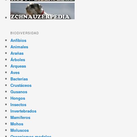
BIODIVERSIDAD
Anfibios
Animales
Arañas
Árboles
Arqueas
Aves
Bacterias
Crustáceos
Gusanos
Hongos
Insectos
Invertebrados
Mamíferos
Mohos
Moluscos
Organismos modelos