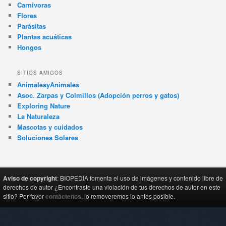
Carnívoras
Flores
Parásitas
Plantas acuáticas
Hongos
SITIOS AMIGOS
AnimalesyAnimales
Asoc. Zarpas y Colmillos (Adopción perros y gatos)
Exploring Nature
La Naturaleza
Mascotas y cuidados
Soluciones Solares
Aviso de copyright
: BIOPEDIA fomenta el uso de imágenes y contenido libre de
derechos de autor ¿Encontraste una violación de tus derechos de autor en este
sitio? Por favor
contáctenos
, lo removeremos lo antes posible.