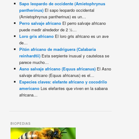
Sapo leopardo de occidente (Amietophrynus
pantherinus)
El sapo leopardo occidental
(Amietophrynus pantherinus) es un…
Perro salvaje africano
El perro salvaje africano
puede medir alrededor de 2 ½…
Loro gris africano
El loro gris africano es un ave
de…
Pitón africano de madriguera (Calabaria
reinhardtii)
Esta serpiente inusual y cautelosa se
parece mucho…
Asno salvaje africano (Equus africanus)
El Asno
salvaje africano (Equus africanus) es el…
Especies claves: elefante africano y cocodrilo
americano
Los elefantes que viven en la sabana
africana…
BIOPEDIAS