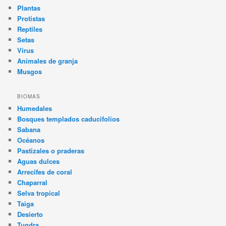
Plantas
Protistas
Reptiles
Setas
Virus
Animales de granja
Musgos
BIOMAS
Humedales
Bosques templados caducifolios
Sabana
Océanos
Pastizales o praderas
Aguas dulces
Arrecifes de coral
Chaparral
Selva tropical
Taiga
Desierto
Tundra