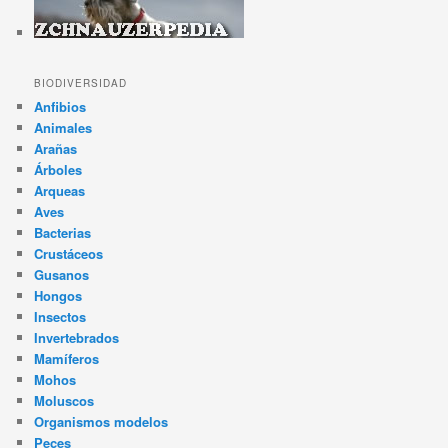
BIODIVERSIDAD
Anfibios
Animales
Arañas
Árboles
Arqueas
Aves
Bacterias
Crustáceos
Gusanos
Hongos
Insectos
Invertebrados
Mamíferos
Mohos
Moluscos
Organismos modelos
Peces