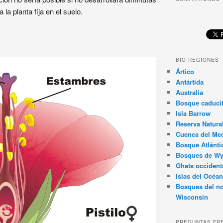
la planta fija en el suelo.
BIO REGIONES
Ártico
Antártida
Australia
Bosque caducif
Isla Barrow
Reserva Natura
Cuenca del Med
Bosque Atlánti
Bosques de W
Ghats occident
Islas del Océan
Bosques del no
Wisconsin
PREGUNTAS FR