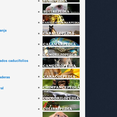
anja
dos caducifolios
aderas
ral