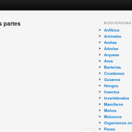
s partes
BIODIVERSIDAD
Anfibios
Animales
Arañas
Árboles
Arqueas
Aves
Bacterias
Crustáceos
Gusanos
Hongos
Insectos
Invertebrados
Mamíferos
Mohos
Moluscos
Organismos m
Peces