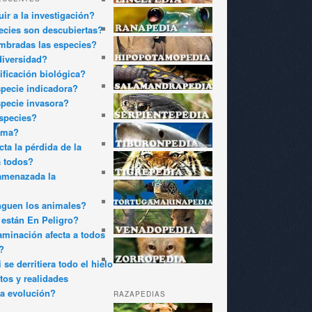
ir a la investigación?
cies son descubiertas?
bradas las especies?
diversidad?
ificación biológica?
pecie indicadora?
pecie invasora?
species?
oma?
ta la pérdida de la
a todos?
amenazada la
nguen los animales?
están En Peligro?
minación afecta a todos
?
 se derritiera todo el hielo
tos y realidades
a evolución?
RAZAPEDIAS