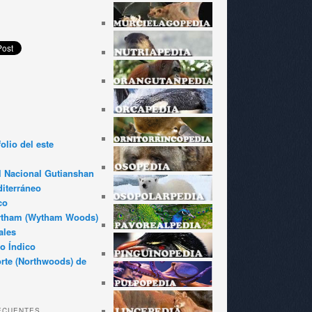
olio del este
l Nacional Gutianshan
iterráneo
co
ytham (Wytham Woods)
ales
o Índico
rte (Northwoods) de
ECUENTES