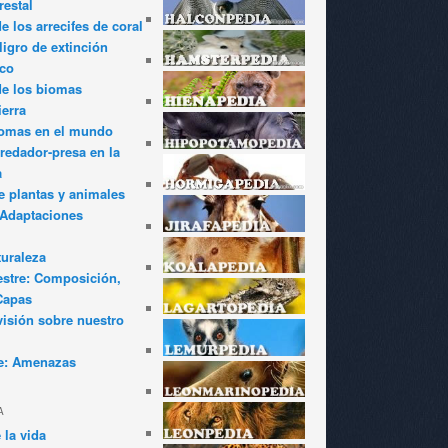
restal
 los arrecifes de coral
igro de extinción
ico
de los biomas
ierra
iomas en el mundo
redador-presa en la
a
e plantas y animales
: Adaptaciones
turaleza
estre: Composición,
Capas
visión sobre nuestro
e: Amenazas
A
 la vida