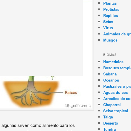
Plantas
Protistas
Reptiles
Setas
Virus
Animales de gr
Musgos
BIOMAS
Humedales
Bosques templa
Sabana
Océanos
Pastizales o pr
Aguas dulces
Arrecifes de co
Chaparral
Selva tropical
Taiga
Desierto
y algunas sirven como alimento para los
Tundra