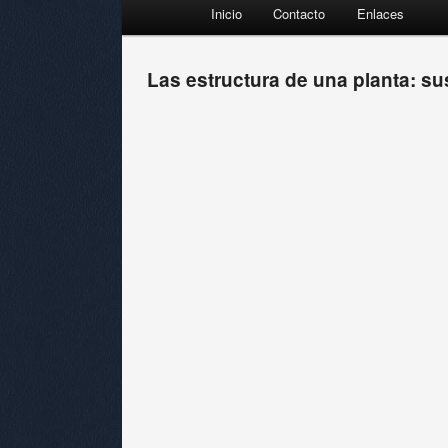
Menú principal
Inicio
Contacto
Enlaces
Ir al contenido principal
Ir al contenido secundario
Las estructura de una planta: su