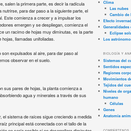
Clima
 salen la primera parte, es decir la radícula
Las nubes
 nutrirse, para dar paso a la siguiente parte, el
Cambio de 
ipal. Este comienza a crecer y a impulsar los
Efecto inverna
iledones emergen y se despliegan, comienza el
Generalidades d
rece un racimo de hojas muy diminutas, es la parte
Eclipse sol
de hojas, llamadas unifoliadas.
Los astrónomo
 son expulsados al aire, para dar paso al
BIOLOGÍA Y AN
lemos observar en el suelo.
Sistemas del 
Sentidos espec
Regiones corpo
Movimientos d
Tejidos del cu
 sus pares de hojas, la planta comienza a
Niveles de org
 absorbiendo agua y minerales a través de sus
humano
Células
Genes
Anatomía anim
r, el sistema de raíces sigue creciendo a medida
raíz principal está conectada con el tallo de la
ción no sería posible si no desarrollara diminutas
COMPÁRTENOS