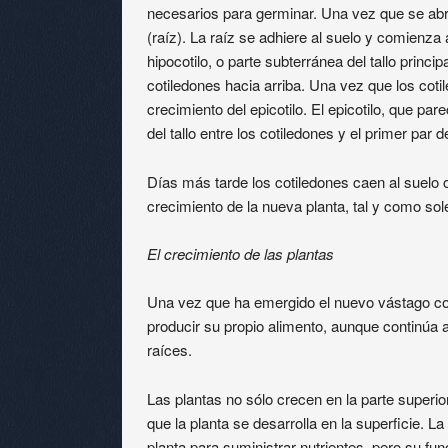
necesarios para germinar. Una vez que se abre,
(raíz). La raíz se adhiere al suelo y comienza a
hipocotilo, o parte subterránea del tallo princ
cotiledones hacia arriba. Una vez que los cot
crecimiento del epicotilo. El epicotilo, que pa
del tallo entre los cotiledones y el primer par 
Días más tarde los cotiledones caen al suelo o
crecimiento de la nueva planta, tal y como so
El crecimiento de las plantas
Una vez que ha emergido el nuevo vástago con
producir su propio alimento, aunque continúa
raíces.
Las plantas no sólo crecen en la parte superio
que la planta se desarrolla en la superficie. La 
planta para suministrar nutrientes, pero su fun