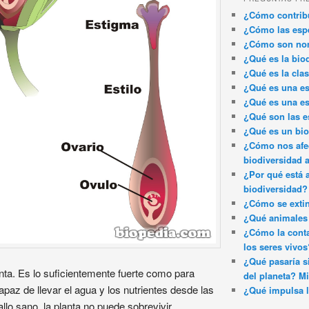
¿Cómo contribu
¿Cómo las espe
¿Cómo son nom
¿Qué es la bio
¿Qué es la clas
¿Qué es una es
¿Qué es una es
¿Qué son las e
¿Qué es un bi
¿Cómo nos afec
biodiversidad 
¿Por qué está 
biodiversidad?
¿Cómo se exti
¿Qué animales 
¿Cómo la conta
los seres vivos
¿Qué pasaría si
lanta. Es lo suficientemente fuerte como para
del planeta? Mi
capaz de llevar el agua y los nutrientes desde las
¿Qué impulsa l
allo sano, la planta no puede sobrevivir.