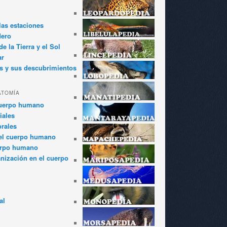
las estaciones
dero
e la Tierra y el Sol
ar
s y sus descubrimientos
ATOMÍA
cuerpo humano
iales
rales
el cuerpo humano
erpo humano
anización en el cuerpo
al