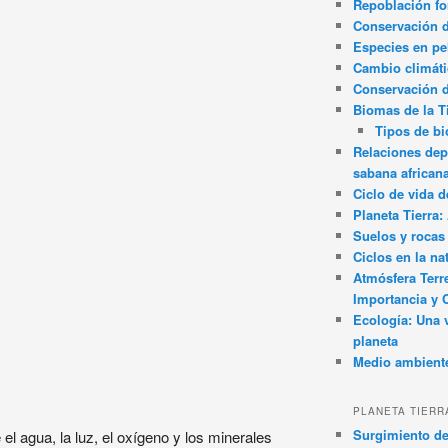
Repoblación fo
Conservación de
Especies en pel
Cambio climát
Conservación 
Biomas de la T
Tipos de b
Relaciones dep
sabana african
Ciclo de vida d
Planeta Tierra
Suelos y rocas
Ciclos en la na
Atmósfera Terr
Importancia y 
Ecología: Una 
planeta
Medio ambient
PLANETA TIERR
Surgimiento de
 el agua, la luz, el oxígeno y los minerales