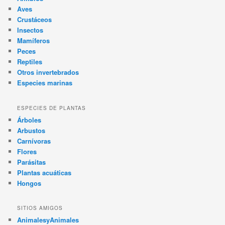
Aves
Crustáceos
Insectos
Mamíferos
Peces
Reptiles
Otros invertebrados
Especies marinas
ESPECIES DE PLANTAS
Árboles
Arbustos
Carnívoras
Flores
Parásitas
Plantas acuáticas
Hongos
SITIOS AMIGOS
AnimalesyAnimales