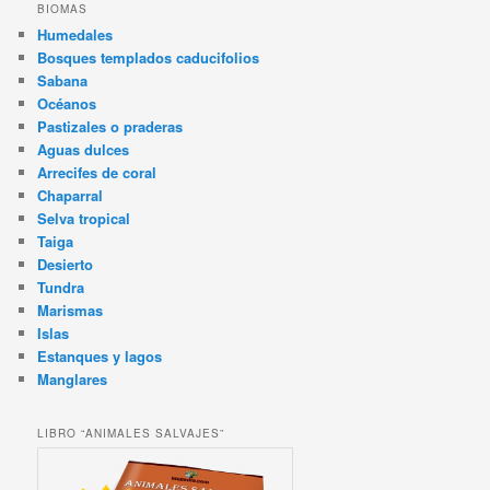
BIOMAS
Humedales
Bosques templados caducifolios
Sabana
Océanos
Pastizales o praderas
Aguas dulces
Arrecifes de coral
Chaparral
Selva tropical
Taiga
Desierto
Tundra
Marismas
Islas
Estanques y lagos
Manglares
LIBRO “ANIMALES SALVAJES”