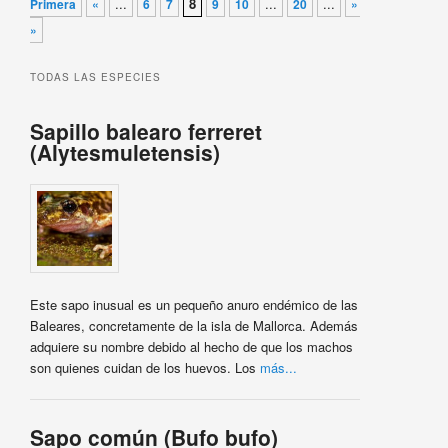
...
8
...
...
Primera
«
6
7
9
10
20
»
Última
»
TODAS LAS ESPECIES
Sapillo balearo ferreret
(Alytesmuletensis)
Este sapo inusual es un pequeño anuro endémico de las
Baleares, concretamente de la isla de Mallorca. Además
adquiere su nombre debido al hecho de que los machos
son quienes cuidan de los huevos. Los
más...
Sapo común (Bufo bufo)