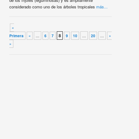
de los frijoles (leguminosas) y es ampliamente
considerado como uno de los árboles tropicales
más...
Navegador de artículos
«
...
8
...
...
Primera
«
6
7
9
10
20
»
Última
»