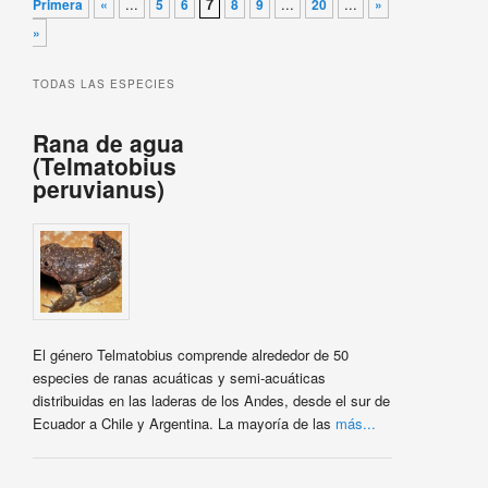
...
7
...
...
Primera
«
5
6
8
9
20
»
Última
»
TODAS LAS ESPECIES
Rana de agua
(Telmatobius
peruvianus)
El género Telmatobius comprende alrededor de 50
especies de ranas acuáticas y semi-acuáticas
distribuidas en las laderas de los Andes, desde el sur de
Ecuador a Chile y Argentina. La mayoría de las
más...