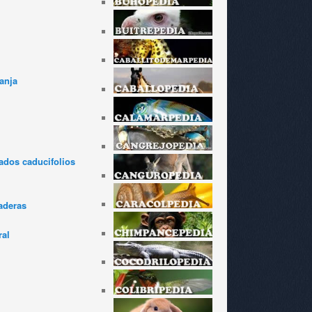
anja
dos caducifolios
aderas
ral