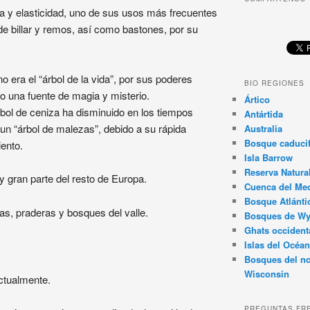
a y elasticidad, uno de sus usos más frecuentes
de billar y remos, así como bastones, por su
o era el “árbol de la vida”, por sus poderes
BIO REGIONES
 una fuente de magia y misterio.
Ártico
bol de ceniza ha disminuido en los tiempos
Antártida
 “árbol de malezas”, debido a su rápida
Australia
Bosque caducif
ento.
Isla Barrow
Reserva Natura
 gran parte del resto de Europa.
Cuenca del Med
Bosque Atlánti
ras, praderas y bosques del valle.
Bosques de W
Ghats occident
Islas del Océan
Bosques del no
Wisconsin
ctualmente.
PREGUNTAS FR