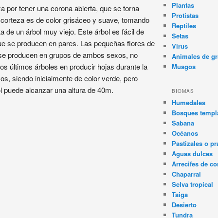
Plantas
za por tener una corona abierta, que se torna
Protistas
 corteza es de color grisáceo y suave, tomando
Reptiles
 de un árbol muy viejo. Este árbol es fácil de
Setas
 que se producen en pares. Las pequeñas flores de
Virus
y se producen en grupos de ambos sexos, no
Animales de gr
los últimos árboles en producir hojas durante la
Musgos
os, siendo inicialmente de color verde, pero
l puede alcanzar una altura de 40m.
BIOMAS
Humedales
Bosques templa
Sabana
Océanos
Pastizales o pr
Aguas dulces
Arrecifes de co
Chaparral
Selva tropical
Taiga
Desierto
Tundra