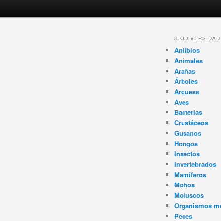
Navegador
BIODIVERSIDAD
de
Anfibios
artículos
Animales
Arañas
Árboles
Arqueas
Aves
Bacterias
Crustáceos
Gusanos
Hongos
Insectos
Invertebrados
Mamíferos
Mohos
Moluscos
Organismos m
Peces