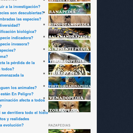
ir a la investigación?
cies son descubiertas?
bradas las especies?
diversidad?
ificación biológica?
pecie indicadora?
pecie invasora?
species?
oma?
ta la pérdida de la
a todos?
amenazada la
nguen los animales?
están En Peligro?
minación afecta a todos
?
 se derritiera todo el hielo
tos y realidades
a evolución?
RAZAPEDIAS