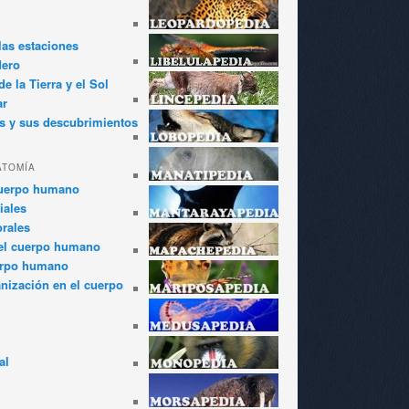
las estaciones
dero
e la Tierra y el Sol
ar
s y sus descubrimientos
ATOMÍA
cuerpo humano
iales
rales
el cuerpo humano
erpo humano
anización en el cuerpo
al