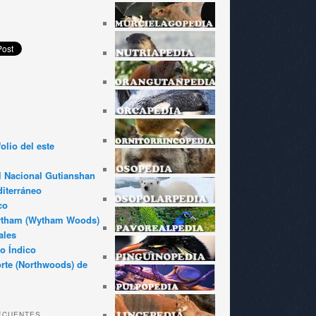
olio del este
l Nacional Gutianshan
iterráneo
co
ytham (Wytham Woods)
ales
o Índico
rte (Northwoods) de
ECUENTES