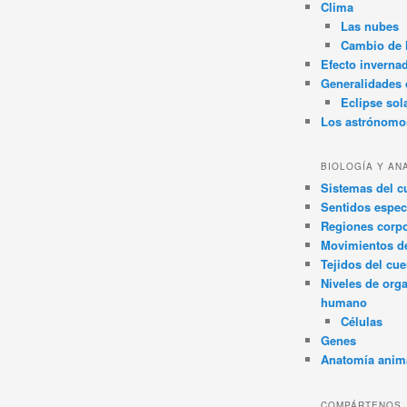
Clima
Las nubes
Cambio de 
Efecto inverna
Generalidades d
Eclipse sol
Los astrónomo
BIOLOGÍA Y AN
Sistemas del 
Sentidos espec
Regiones corpo
Movimientos d
Tejidos del cu
Niveles de org
humano
Células
Genes
Anatomía anim
COMPÁRTENOS