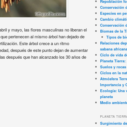
Repoblación fo
Conservación de
Especies en pel
Cambio climát
Conservación 
bril y mayo, las flores masculinas no liberan el
Biomas de la T
 que pertenecen al mismo árbol han dejado de
Tipos de b
Relaciones dep
rtilización. Este árbol crece a un ritmo
sabana african
edad, después de este punto dejan de aumentar
Ciclo de vida d
illas después que han alcanzado los 30 años de
Planeta Tierra
Suelos y rocas
Ciclos en la na
Atmósfera Terr
Importancia y 
Ecología: Una 
planeta
Medio ambient
PLANETA TIERR
Surgimiento de