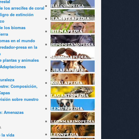
restal
 los arrecifes de coral
igro de extinción
ico
de los biomas
ierra
iomas en el mundo
redador-presa en la
a
e plantas y animales
: Adaptaciones
turaleza
estre: Composición,
Capas
visión sobre nuestro
e: Amenazas
A
 la vida