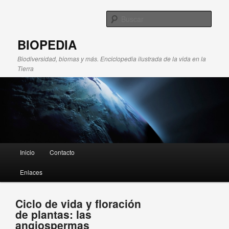
Busc
BIOPEDIA
Biodiversidad, biomas y más. Enciclopedia ilustrada de la vida en la
Tierra
Menú principal
Inicio
Contacto
Ir al contenido principal
Ir al contenido secundario
Enlaces
Ciclo de vida y floración
de plantas: las
angiospermas