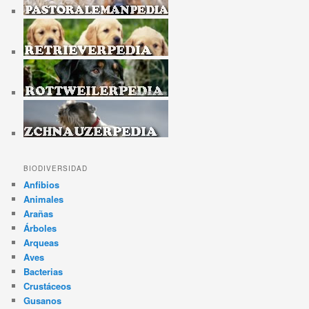
BIODIVERSIDAD
Anfibios
Animales
Arañas
Árboles
Arqueas
Aves
Bacterias
Crustáceos
Gusanos