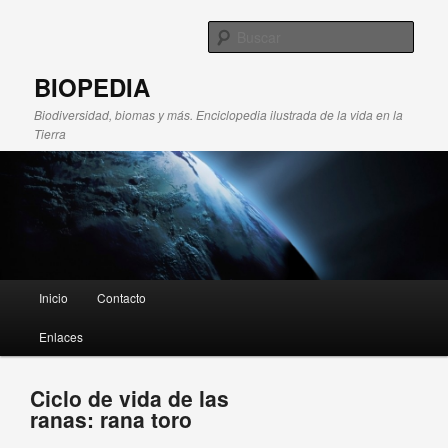
Busc
BIOPEDIA
Biodiversidad, biomas y más. Enciclopedia ilustrada de la vida en la
Tierra
Menú principal
Inicio
Contacto
Ir al contenido principal
Ir al contenido secundario
Enlaces
Ciclo de vida de las
ranas: rana toro