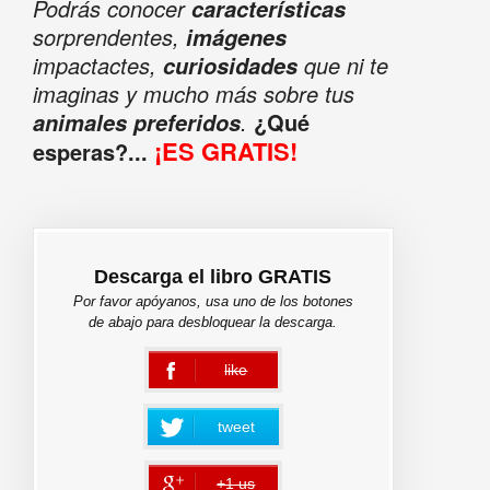
Podrás conocer
características
sorprendentes,
imágenes
impactactes,
que ni te
curiosidades
imaginas y mucho más sobre tus
.
¿Qué
animales preferidos
¡ES GRATIS!
esperas?...
Descarga el libro GRATIS
Por favor apóyanos, usa uno de los botones
de abajo para desbloquear la descarga.
like
error
tweet
+1 us
error