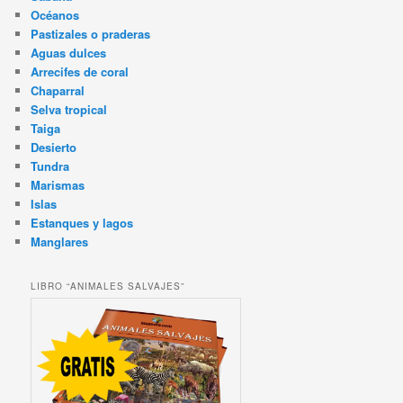
Océanos
Pastizales o praderas
Aguas dulces
Arrecifes de coral
Chaparral
Selva tropical
Taiga
Desierto
Tundra
Marismas
Islas
Estanques y lagos
Manglares
LIBRO “ANIMALES SALVAJES”