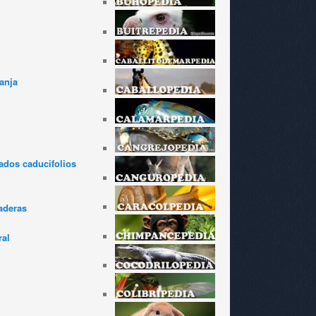
anja
dos caducifolios
aderas
ral