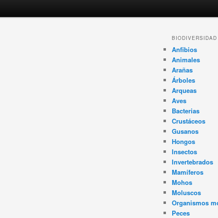
Navegador
BIODIVERSIDAD
de
Anfibios
artículos
Animales
Arañas
Árboles
Arqueas
Aves
Bacterias
Crustáceos
Gusanos
Hongos
Insectos
Invertebrados
Mamíferos
Mohos
Moluscos
Organismos m
Peces