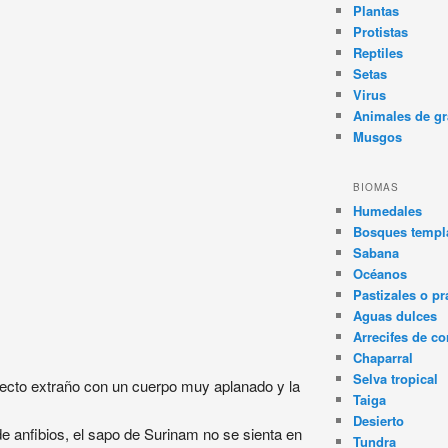
Plantas
Protistas
Reptiles
Setas
Virus
Animales de gr
Musgos
BIOMAS
Humedales
Bosques templa
Sabana
Océanos
Pastizales o pr
Aguas dulces
Arrecifes de co
Chaparral
Selva tropical
pecto extraño con un cuerpo muy aplanado y la
Taiga
Desierto
e anfibios, el sapo de Surinam no se sienta en
Tundra