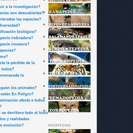
ir a la investigación?
cies son descubiertas?
bradas las especies?
diversidad?
ificación biológica?
pecie indicadora?
pecie invasora?
species?
oma?
ta la pérdida de la
a todos?
amenazada la
nguen los animales?
están En Peligro?
minación afecta a todos
?
 se derritiera todo el hielo
tos y realidades
a evolución?
RAZAPEDIAS