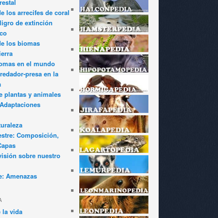
restal
 los arrecifes de coral
igro de extinción
ico
de los biomas
ierra
iomas en el mundo
redador-presa en la
a
e plantas y animales
: Adaptaciones
turaleza
estre: Composición,
Capas
visión sobre nuestro
e: Amenazas
A
 la vida