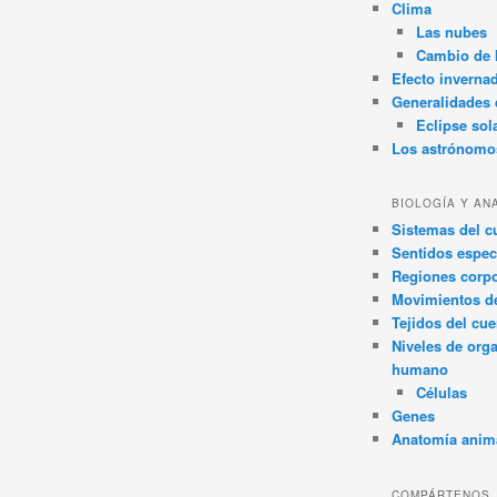
Clima
Las nubes
Cambio de 
Efecto inverna
Generalidades d
Eclipse sol
Los astrónomo
BIOLOGÍA Y AN
Sistemas del 
Sentidos espec
Regiones corpo
Movimientos d
Tejidos del cu
Niveles de org
humano
Células
Genes
Anatomía anim
COMPÁRTENOS