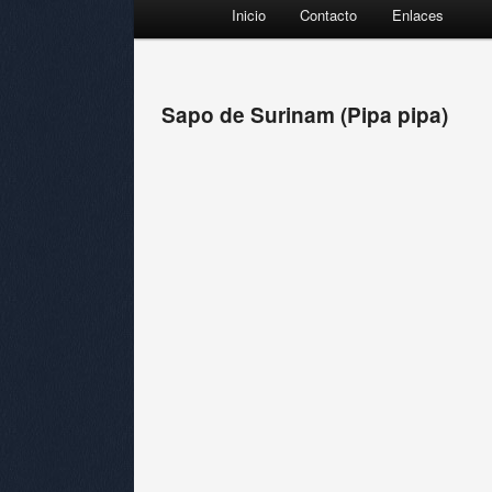
Menú principal
Inicio
Contacto
Enlaces
Ir al contenido principal
Ir al contenido secundario
Sapo de Surinam (Pipa pipa)