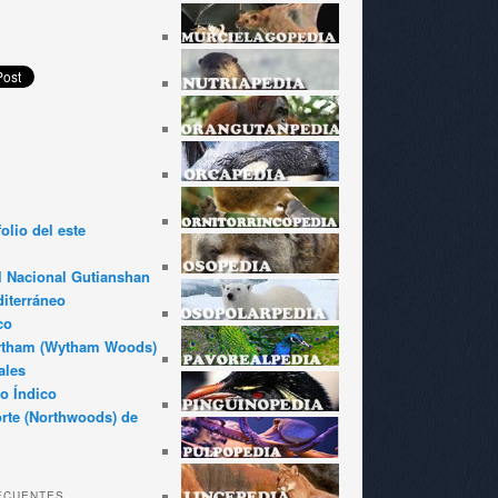
olio del este
l Nacional Gutianshan
iterráneo
co
ytham (Wytham Woods)
ales
o Índico
rte (Northwoods) de
ECUENTES