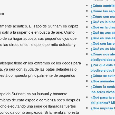
¿Cómo contribu
¿Cómo las espe
 cm
¿Cómo son nom
¿Qué es la bio
etamente acuático. El sapo de Surinam es capaz
¿Qué es la clas
 salir a la superficie en busca de aire. Como
¿Qué es una es
ro de su hogar acuoso, sus pequeños ojos que
¿Qué es una es
¿Qué son las e
 las direcciones, lo que le permite detectar y
¿Qué es un bi
¿Cómo nos afec
biodiversidad 
ialesque tiene en los extremos de los dedos para
¿Por qué está 
ca, ya sea con ayuda de las patas delanteras o
biodiversidad?
ie está compuesta principalmente de pequeños
¿Cómo se exti
¿Qué animales 
¿Cómo la conta
los seres vivos
sapo de Surinam es su inusual y bastante
¿Qué pasaría si
amiento de esta especie comienza poco después
del planeta? Mi
macho ejecutando una serie de llamadas fuertes
¿Qué impulsa l
 conocida como amplexos. Si la hembra no está