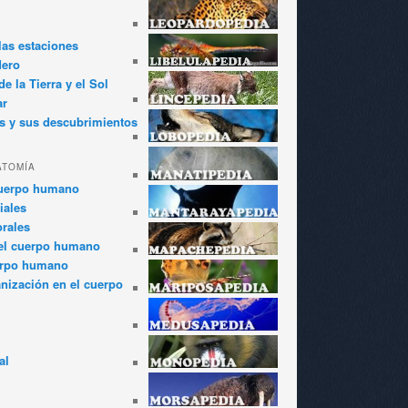
las estaciones
dero
e la Tierra y el Sol
ar
s y sus descubrimientos
ATOMÍA
cuerpo humano
iales
rales
el cuerpo humano
erpo humano
anización en el cuerpo
al