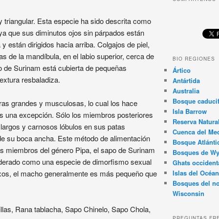
triangular. Esta especie ha sido descrita como
s ya que sus diminutos ojos sin párpados están
y están dirigidos hacia arriba. Colgajos de piel,
s de la mandíbula, en el labio superior, cerca de
BIO REGIONES
sapo de Surinam está cubierta de pequeñas
Ártico
extura resbaladiza.
Antártida
Australia
Bosque caducif
ras grandes y musculosas, lo cual los hace
Isla Barrow
s una excepción. Sólo los miembros posteriores
Reserva Natura
largos y carnosos lóbulos en sus patas
Cuenca del Med
o de su boca ancha. Este método de alimentación
Bosque Atlánti
ros miembros del género Pipa, el sapo de Surinam
Bosques de W
iderado como una especie de dimorfismo sexual
Ghats occident
Islas del Océan
 sexos, el macho generalmente es más pequeño que
Bosques del no
Wisconsin
llas, Rana tablacha, Sapo Chinelo, Sapo Chola,
PREGUNTAS FR