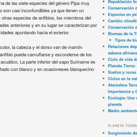
Repoblación fo
una de las siete especies del género Pipa muy
Conservación de
o son casi inconfundibles ya que tienen un
Especies en pel
otras especies de anfibios, los miembros del
Cambio climát
des anteriores y en su lugar se caracterizan por
Conservación 
idades apuntando hacia el exterior.
Biomas de la T
Tipos de b
Relaciones dep
olor, la cabeza y el dorso van de marrón
sabana african
 anfibio pueda camuflarse y esconderse de los
Ciclo de vida d
acuático. La parte inferior del sapo Suriname es
Planeta Tierra
hado con blanco y en ocasioneses blanquecino
Suelos y rocas
Ciclos en la na
Atmósfera Terr
Importancia y 
Ecología: Una 
planeta
Medio ambient
PLANETA TIERR
Surgimiento de