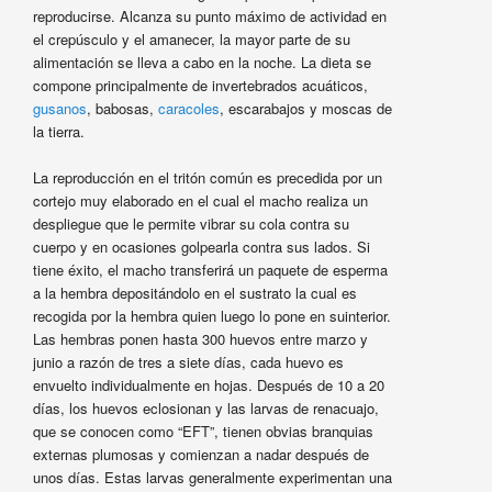
reproducirse. Alcanza su punto máximo de actividad en
el crepúsculo y el amanecer, la mayor parte de su
alimentación se lleva a cabo en la noche. La dieta se
compone principalmente de invertebrados acuáticos,
gusanos
, babosas,
caracoles
, escarabajos y moscas de
la tierra.
La reproducción en el tritón común es precedida por un
cortejo muy elaborado en el cual el macho realiza un
despliegue que le permite vibrar su cola contra su
cuerpo y en ocasiones golpearla contra sus lados. Si
tiene éxito, el macho transferirá un paquete de esperma
a la hembra depositándolo en el sustrato la cual es
recogida por la hembra quien luego lo pone en suinterior.
Las hembras ponen hasta 300 huevos entre marzo y
junio a razón de tres a siete días, cada huevo es
envuelto individualmente en hojas. Después de 10 a 20
días, los huevos eclosionan y las larvas de renacuajo,
que se conocen como “EFT”, tienen obvias branquias
externas plumosas y comienzan a nadar después de
unos días. Estas larvas generalmente experimentan una