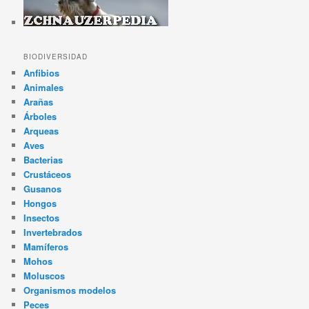
BIODIVERSIDAD
Anfibios
Animales
Arañas
Árboles
Arqueas
Aves
Bacterias
Crustáceos
Gusanos
Hongos
Insectos
Invertebrados
Mamíferos
Mohos
Moluscos
Organismos modelos
Peces