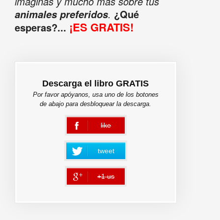
imaginas y mucho más sobre tus
.
¿Qué
animales preferidos
¡ES GRATIS!
esperas?...
Descarga el libro GRATIS
Por favor apóyanos, usa uno de los botones
de abajo para desbloquear la descarga.
like
error
tweet
+1 us
error