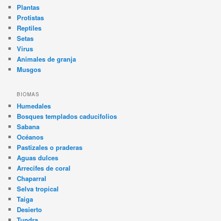
Plantas
Protistas
Reptiles
Setas
Virus
Animales de granja
Musgos
BIOMAS
Humedales
Bosques templados caducifolios
Sabana
Océanos
Pastizales o praderas
Aguas dulces
Arrecifes de coral
Chaparral
Selva tropical
Taiga
Desierto
Tundra