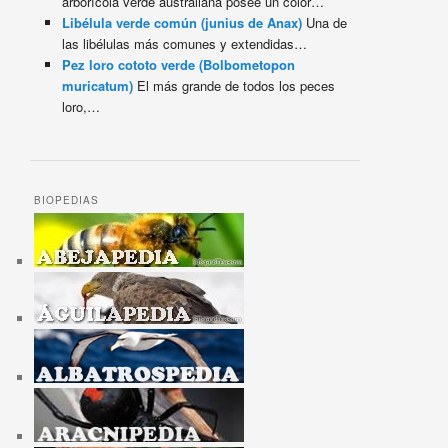
arborícola verde australiana posee un color…
Libélula verde común (junius de Anax)
Una de
las libélulas más comunes y extendidas…
Pez loro cototo verde (Bolbometopon
muricatum)
El más grande de todos los peces
loro,…
BIOPEDIAS