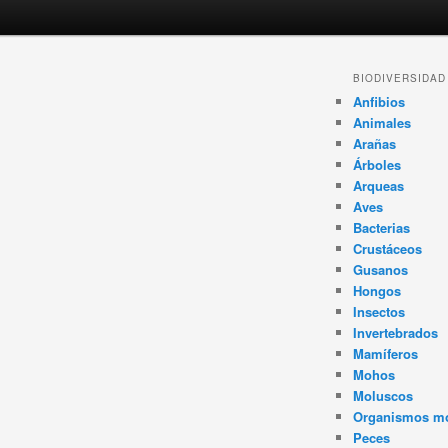
Navegador
BIODIVERSIDAD
de
Anfibios
artículos
Animales
Arañas
Árboles
Arqueas
Aves
Bacterias
Crustáceos
Gusanos
Hongos
Insectos
Invertebrados
Mamíferos
Mohos
Moluscos
Organismos m
Peces