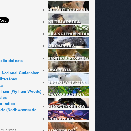
olio del este
l Nacional Gutianshan
iterráneo
co
ytham (Wytham Woods)
ales
o Índico
rte (Northwoods) de
ECUENTES