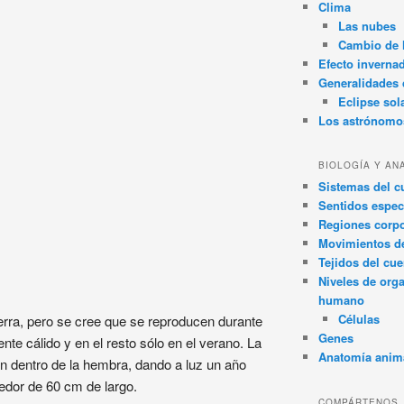
Clima
Las nubes
Cambio de 
Efecto inverna
Generalidades d
Eclipse sol
Los astrónomo
BIOLOGÍA Y AN
Sistemas del 
Sentidos espec
Regiones corpo
Movimientos d
Tejidos del cu
Niveles de org
humano
Células
ierra, pero se cree que se reproducen durante
Genes
te cálido y en el resto sólo en el verano. La
Anatomía anim
llan dentro de la hembra, dando a luz un año
edor de 60 cm de largo.
COMPÁRTENOS