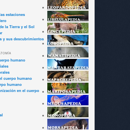
las estaciones
dero
e la Tierra y el Sol
ar
s y sus descubrimientos
ATOMÍA
cuerpo humano
iales
rales
el cuerpo humano
erpo humano
anización en el cuerpo
al