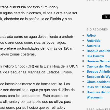
traba distribuida por todo el mundo y
n aguas estadounidenses, el pez sierra solía ser
, alrededor de la península de Florida y a en
BIO REGIONES
Ártico
ua salada como en agua dulce, tiende a preferir
Antártida
s o arenosos como ríos, arroyos, lagos,
Australia
que prefiere profundidades de no más de 120 m,
Bosque caducif
nuevas zonas costeras.
Isla Barrow
Reserva Natura
n Peligro Crítico (CR) en la Lista Roja de la UICN
Cuenca del Med
Bosque Atlánti
onal de Pesquerías Marinas de Estados Unidos.
Bosques de W
Ghats occident
ado intencionalmente y de forma fortuita. Los
Islas del Océan
 son devueltos al agua ya que son difíciles de
Bosques del no
grosos para los pescadores. Esta especie es
Wisconsin
 alimento y por su aceite que se utiliza para
 así como por su hocico que es retirado y
PREGUNTAS FR