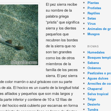
Plantas
El pez sierra recibe
Protistas
su nombre de la
Reptiles
palabra griega
Setas
“pristis” que significa
Virus
sierra y los dientes
Animales de gr
pequeños que
Musgos
recubren los bordes
de la sierra que no
BIOMAS
son tan grandes
Humedales
Bosques templa
como los de otros
Sabana
miembros de la
Océanos
familia de los peces
Pastizales o pr
sierra. El pez sierra
Aguas dulces
 de color marrón o azul grisáceo con su parte
Arrecifes de co
 de ala. El hocico es un cuarto de la longitud total
Chaparral
ntes afilados y pequeños que son más largos y
Selva tropical
Taiga
a parte inferior y contiene de 10 a 12 filas de
Desierto
r del hocico está cubierto por escamas en forma
Tundra