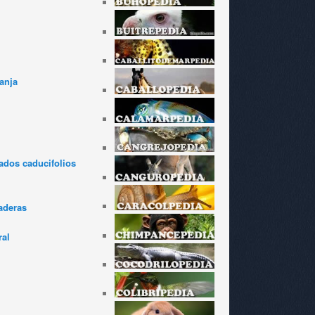
anja
dos caducifolios
aderas
ral