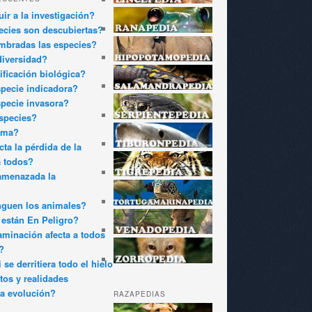
ir a la investigación?
cies son descubiertas?
bradas las especies?
diversidad?
ificación biológica?
pecie indicadora?
pecie invasora?
species?
oma?
ta la pérdida de la
a todos?
amenazada la
nguen los animales?
están En Peligro?
minación afecta a todos
?
 se derritiera todo el hielo
tos y realidades
a evolución?
RAZAPEDIAS