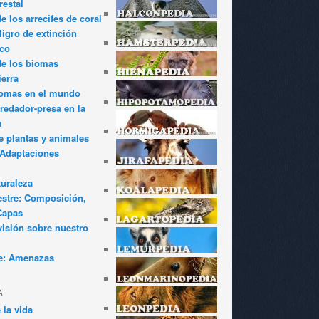
restal
 los arrecifes de coral
igro de extinción
ico
de los biomas
ierra
iomas en el mundo
redador-presa en la
a
e plantas y animales
: Adaptaciones
turaleza
estre: Composición,
Capas
visión sobre nuestro
e: Amenazas
A
 la vida