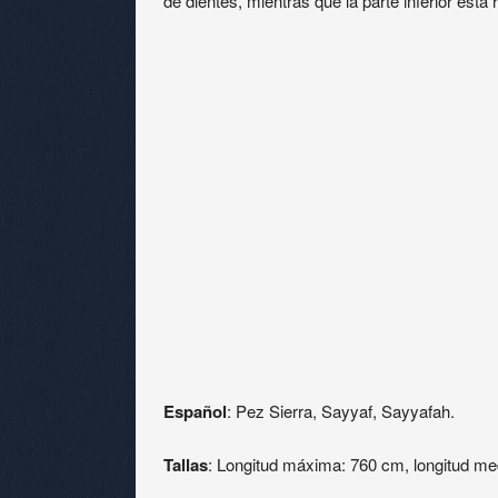
de dientes, mientras que la parte inferior est
Español
: Pez Sierra, Sayyaf, Sayyafah.
Tallas
: Longitud máxima: 760 cm, longitud me