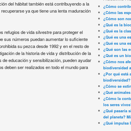
ón del hábitat también está contribuyendo a la
¿Cómo contribu
a recuperarse ya que tiene una lenta maduración
¿Cómo las espe
¿Cómo son nom
¿Qué es la bio
¿Qué es la clas
es refugios de vida silvestre para proteger el
¿Qué es una es
que sus números puedan aumentar lo suficiente
¿Qué es una es
 prohibida su pezca desde 1992 y en el resto de
¿Qué son las e
ación de la historia de vida y distribución de la
¿Qué es un bi
as de educación y sensibilización, pueden ayudar
¿Cómo nos afec
os deben ser realizados en todo el mundo para
biodiversidad 
¿Por qué está 
biodiversidad?
¿Cómo se exti
¿Qué animales 
¿Cómo la conta
los seres vivos
¿Qué pasaría si
del planeta? Mi
¿Qué impulsa l