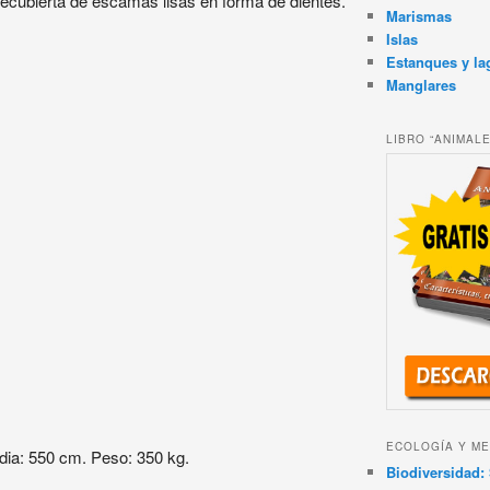
á recubierta de escamas lisas en forma de dientes.
Marismas
Islas
Estanques y la
Manglares
LIBRO “ANIMAL
ECOLOGÍA Y ME
dia: 550 cm. Peso: 350 kg.
Biodiversidad: 