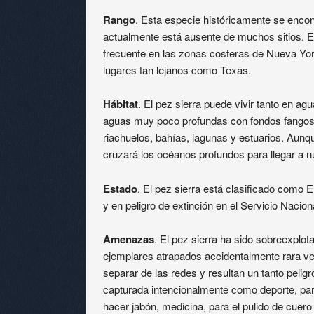
Rango
. Esta especie históricamente se encon
actualmente está ausente de muchos sitios. E
frecuente en las zonas costeras de Nueva York
lugares tan lejanos como Texas.
Hábitat
. El pez sierra puede vivir tanto en ag
aguas muy poco profundas con fondos fangoso
riachuelos, bahías, lagunas y estuarios. Aun
cruzará los océanos profundos para llegar a 
Estado
. El pez sierra está clasificado como E
y en peligro de extinción en el Servicio Naci
Amenazas
. El pez sierra ha sido sobreexplot
ejemplares atrapados accidentalmente rara vez
separar de las redes y resultan un tanto peli
capturada intencionalmente como deporte, para
hacer jabón, medicina, para el pulido de cuero