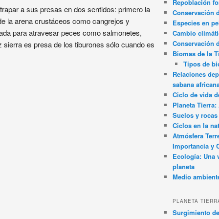
Repoblación fo
 atrapar a sus presas en dos sentidos: primero la
Conservación de
s de la arena crustáceos como cangrejos y
Especies en pel
ada para atravesar peces como salmonetes,
Cambio climát
Conservación 
ez sierra es presa de los tiburones sólo cuando es
Biomas de la T
Tipos de b
Relaciones dep
sabana african
Ciclo de vida d
Planeta Tierra
Suelos y rocas
Ciclos en la na
Atmósfera Terr
Importancia y 
Ecología: Una 
planeta
Medio ambient
PLANETA TIERR
Surgimiento de