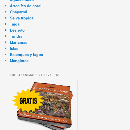
Arrecifes de coral
Chaparral
Selva tropical
Taiga
Desierto
Tundra
Marismas
Islas
Estanques y lagos
Manglares
LIBRO “ANIMALES SALVAJES”