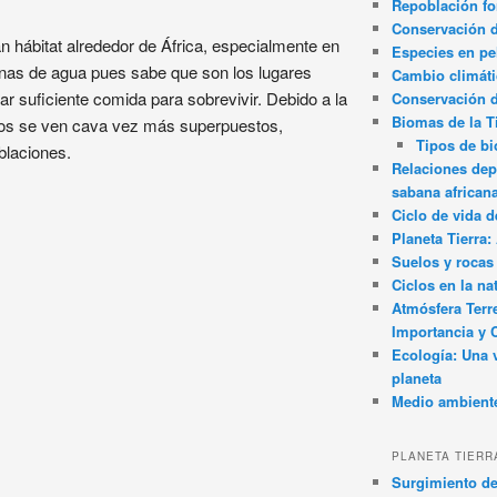
Repoblación fo
Conservación de
 hábitat alrededor de África, especialmente en
Especies en pel
onas de agua pues sabe que son los lugares
Cambio climát
 suficiente comida para sobrevivir. Debido a la
Conservación 
Biomas de la T
orios se ven cava vez más superpuestos,
Tipos de b
blaciones.
Relaciones dep
sabana african
Ciclo de vida d
Planeta Tierra
Suelos y rocas
Ciclos en la na
Atmósfera Terr
Importancia y 
Ecología: Una 
planeta
Medio ambient
PLANETA TIERR
Surgimiento de