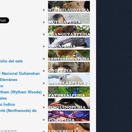
olio del este
l Nacional Gutianshan
iterráneo
co
ytham (Wytham Woods)
ales
o Índico
rte (Northwoods) de
ECUENTES