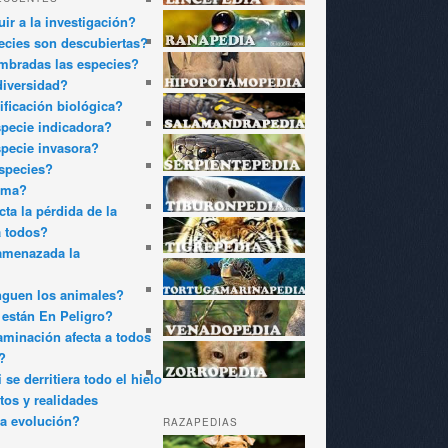
ir a la investigación?
cies son descubiertas?
bradas las especies?
diversidad?
ificación biológica?
pecie indicadora?
pecie invasora?
species?
oma?
ta la pérdida de la
a todos?
amenazada la
nguen los animales?
están En Peligro?
minación afecta a todos
?
 se derritiera todo el hielo
tos y realidades
a evolución?
RAZAPEDIAS