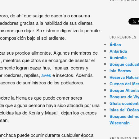
voro, de ahí que salga de cacería o consuma
edadores gracias a la habilidad de sus dientes
uvieron que dejar. Su sistema digestivo le permite
omposición bajo el sol ardiente.
BIO REGIONES
Ártico
Antártida
azar sus propios alimentos. Algunos miembros de
Australia
, mientras que otros se encargan de asestar el
Bosque caducif
temente logran cazar ñus, impalas, cebras y
Isla Barrow
r roedores, reptiles,
aves
e insectos. Además
Reserva Natura
acenes de suministros de los pobladores.
Cuenca del Med
Bosque Atlánti
Bosques de W
 sobre la hiena es que puede comer seres
Ghats occident
de que alguna persona haya sido atacada por una
Islas del Océan
ncluidas las de Kenia y Masai, dejan los cuerpos
Bosques del no
oman.
Wisconsin
anchada puede ocurrir durante cualquier época
PREGUNTAS FR