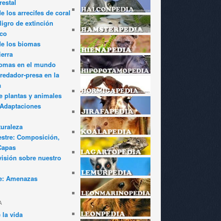
restal
 los arrecifes de coral
igro de extinción
ico
de los biomas
ierra
iomas en el mundo
redador-presa en la
a
e plantas y animales
: Adaptaciones
turaleza
estre: Composición,
Capas
visión sobre nuestro
e: Amenazas
A
 la vida