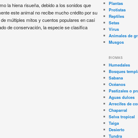
Plantas
 la hiena risueña, debido a los sonidos que
Protistas
mente este animal no recibe mucho crédito por su
Reptiles
o de múltiples mitos y cuentos populares en casi
Setas
ado de conservación, la especie se clasifica
Virus
Animales de gr
Musgos
BIOMAS
Humedales
Bosques templa
Sabana
Océanos
Pastizales o pr
Aguas dulces
Arrecifes de co
Chaparral
Selva tropical
Taiga
Desierto
Tundra