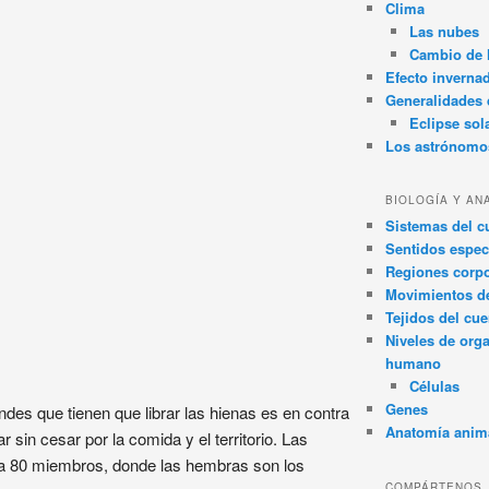
Clima
Las nubes
Cambio de 
Efecto inverna
Generalidades d
Eclipse sol
Los astrónomo
BIOLOGÍA Y AN
Sistemas del 
Sentidos espec
Regiones corpo
Movimientos d
Tejidos del cu
Niveles de org
humano
Células
Genes
ndes que tienen que librar las hienas es en contra
Anatomía anim
 sin cesar por la comida y el territorio. Las
ta 80 miembros, donde las hembras son los
COMPÁRTENOS