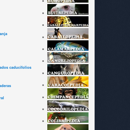
anja
dos caducifolios
aderas
ral