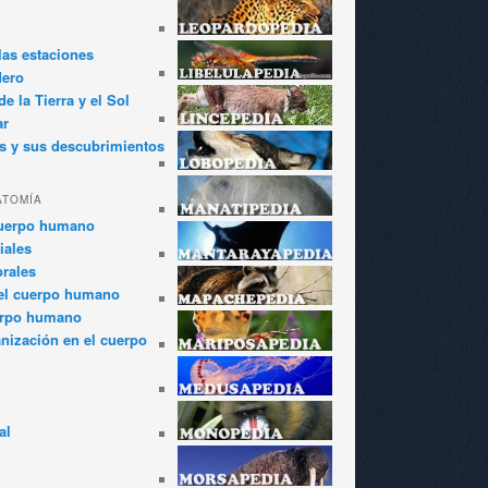
las estaciones
dero
e la Tierra y el Sol
ar
s y sus descubrimientos
ATOMÍA
cuerpo humano
iales
rales
el cuerpo humano
erpo humano
anización en el cuerpo
al