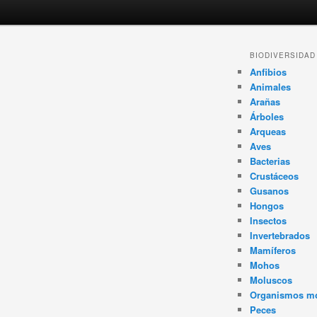
Navegador
BIODIVERSIDAD
de
Anfibios
artículos
Animales
Arañas
Árboles
Arqueas
Aves
Bacterias
Crustáceos
Gusanos
Hongos
Insectos
Invertebrados
Mamíferos
Mohos
Moluscos
Organismos m
Peces