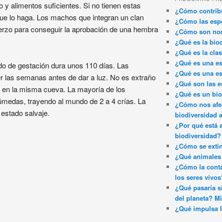
 y alimentos suficientes. Si no tienen estas
¿Cómo contribu
ue lo haga. Los machos que integran un clan
¿Cómo las espe
erzo para conseguir la aprobación de una hembra
¿Cómo son nom
¿Qué es la bio
¿Qué es la clas
¿Qué es una es
do de gestación dura unos 110 días. Las
¿Qué es una es
 las semanas antes de dar a luz. No es extraño
¿Qué son las e
 en la misma cueva. La mayoría de los
¿Qué es un bi
úmedas, trayendo al mundo de 2 a 4 crías. La
¿Cómo nos afec
estado salvaje.
biodiversidad 
¿Por qué está 
biodiversidad?
¿Cómo se exti
¿Qué animales 
¿Cómo la conta
los seres vivos
¿Qué pasaría si
del planeta? Mi
¿Qué impulsa l