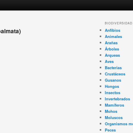
Navegador
BIODIVERSIDAD
de
palmata)
Anfibios
artículos
Animales
Arañas
Árboles
Arqueas
Aves
Bacterias
Crustáceos
Gusanos
Hongos
Insectos
Invertebrados
Mamíferos
Mohos
Moluscos
Organismos m
Peces