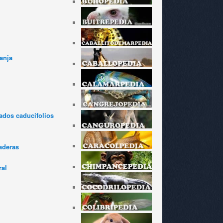
anja
dos caducifolios
aderas
ral