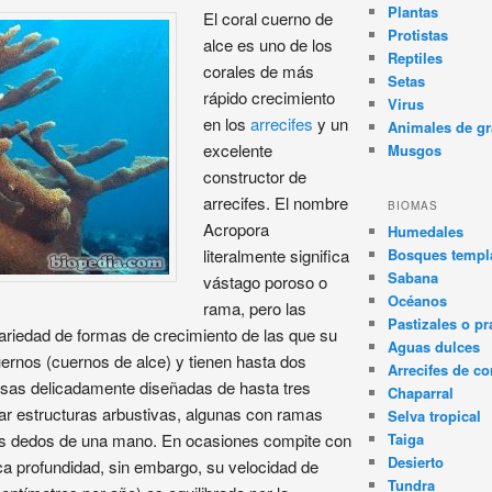
Plantas
El coral cuerno de
Protistas
alce es uno de los
Reptiles
corales de más
Setas
rápido crecimiento
Virus
en los
arrecifes
y un
Animales de gr
excelente
Musgos
constructor de
arrecifes. El nombre
BIOMAS
Acropora
Humedales
Bosques templa
literalmente significa
Sabana
vástago poroso o
Océanos
rama, pero las
Pastizales o pr
iedad de formas de crecimiento de las que su
Aguas dulces
ernos (cuernos de alce) y tienen hasta dos
Arrecifes de co
esas delicadamente diseñadas de hasta tres
Chaparral
r estructuras arbustivas, algunas con ramas
Selva tropical
Taiga
s dedos de una mano. En ocasiones compite con
Desierto
oca profundidad, sin embargo, su velocidad de
Tundra