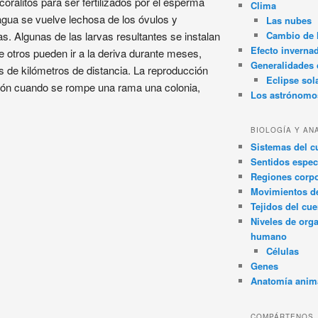
ralitos para ser fertilizados por el esperma
Clima
 agua se vuelve lechosa de los óvulos y
Las nubes
s. Algunas de las larvas resultantes se instalan
Cambio de 
Efecto inverna
 otros pueden ir a la deriva durante meses,
Generalidades d
s de kilómetros de distancia. La reproducción
Eclipse sol
ción cuando se rompe una rama una colonia,
Los astrónomo
BIOLOGÍA Y AN
Sistemas del 
Sentidos espec
Regiones corpo
Movimientos d
Tejidos del cu
Niveles de org
humano
Células
Genes
Anatomía anim
COMPÁRTENOS