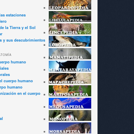
las estaciones
dero
e la Tierra y el Sol
ar
s y sus descubrimientos
ATOMÍA
cuerpo humano
iales
rales
el cuerpo humano
erpo humano
anización en el cuerpo
al