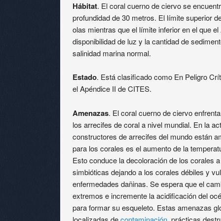
Hábitat
. El coral cuerno de ciervo se encuent
profundidad de 30 metros. El límite superior de
olas mientras que el límite inferior en el que 
disponibilidad de luz y la cantidad de sedime
salinidad marina normal.
Estado
. Está clasificado como En Peligro Crít
el Apéndice II de CITES.
Amenazas
. El coral cuerno de ciervo enfre
los arrecifes de coral a nivel mundial. En la ac
constructores de arrecifes del mundo están a
para los corales es el aumento de la temperat
Esto conduce la decoloración de los corales a 
simbióticas dejando a los corales débiles y v
enfermedades dañinas. Se espera que el camb
extremos e incremente la acidificación del océ
para formar su esqueleto. Estas amenazas g
localizadas de
contaminación
, prácticas dest