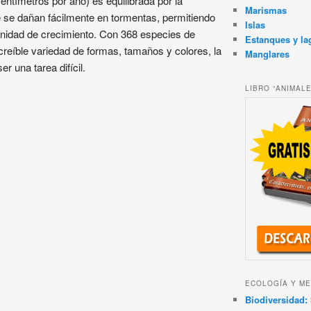
entímetros por año) es equilibrada por la
Marismas
ue se dañan fácilmente en tormentas, permitiendo
Islas
unidad de crecimiento. Con 368 especies de
Estanques y la
reíble variedad de formas, tamaños y colores, la
Manglares
r una tarea difícil.
LIBRO “ANIMAL
ECOLOGÍA Y ME
Biodiversidad: 