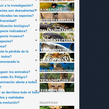
ir a la investigación?
cies son descubiertas?
bradas las especies?
diversidad?
ificación biológica?
pecie indicadora?
pecie invasora?
species?
oma?
ta la pérdida de la
a todos?
amenazada la
nguen los animales?
están En Peligro?
minación afecta a todos
?
 se derritiera todo el hielo
tos y realidades
a evolución?
RAZAPEDIAS