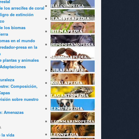
restal
 los arrecifes de coral
igro de extinción
ico
de los biomas
ierra
iomas en el mundo
redador-presa en la
a
e plantas y animales
: Adaptaciones
turaleza
estre: Composición,
Capas
visión sobre nuestro
e: Amenazas
A
 la vida