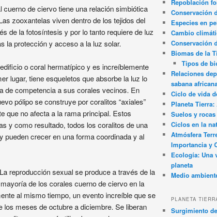
Repoblación fo
l cuerno de ciervo tiene una relación simbiótica
Conservación de
as zooxantelas viven dentro de los tejidos del
Especies en pel
s de la fotosíntesis y por lo tanto requiere de luz
Cambio climát
Conservación 
s la protección y acceso a la luz solar.
Biomas de la T
Tipos de b
edificio o coral hermatípico y es increíblemente
Relaciones dep
er lugar, tiene esqueletos que absorbe la luz lo
sabana african
era de competencia a sus corales vecinos. En
Ciclo de vida d
uevo pólipo se construye por coralitos “axiales”
Planeta Tierra
e que no afecta a la rama principal. Estos
Suelos y rocas
Ciclos en la na
as y como resultado, todos los coralitos de una
Atmósfera Terr
y pueden crecer en una forma coordinada y al
Importancia y 
Ecología: Una 
planeta
a reproducción sexual se produce a través de la
Medio ambient
 mayoría de los corales cuerno de ciervo en la
nte al mismo tiempo, un evento increíble que se
PLANETA TIERR
e los meses de octubre a diciembre. Se liberan
Surgimiento de