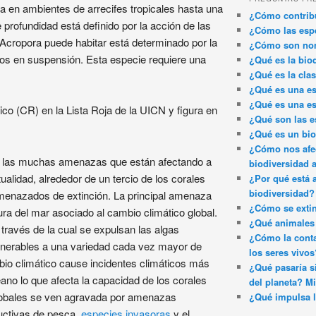
ra en ambientes de arrecifes tropicales hasta una
¿Cómo contribu
 profundidad está definido por la acción de las
¿Cómo las espe
el Acropora puede habitar está determinado por la
¿Cómo son nom
ntos en suspensión. Esta especie requiere una
¿Qué es la bio
¿Qué es la clas
¿Qué es una es
¿Qué es una es
ico (CR) en la Lista Roja de la UICN y figura en
¿Qué son las e
¿Qué es un bi
¿Cómo nos afec
nta las muchas amenazas que están afectando a
biodiversidad 
tualidad, alrededor de un tercio de los corales
¿Por qué está 
biodiversidad?
menazados de extinción. La principal amenaza
¿Cómo se exti
ura del mar asociado al cambio climático global.
¿Qué animales 
través de la cual se expulsan las algas
¿Cómo la conta
ulnerables a una variedad cada vez mayor de
los seres vivos
io climático cause incidentes climáticos más
¿Qué pasaría si
ano lo que afecta la capacidad de los corales
del planeta? Mi
lobales se ven agravada por amenazas
¿Qué impulsa l
ructivas de pesca,
especies invasoras
y el