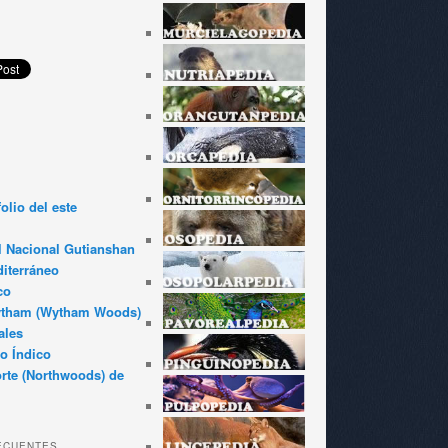
olio del este
l Nacional Gutianshan
iterráneo
co
ytham (Wytham Woods)
ales
o Índico
rte (Northwoods) de
ECUENTES