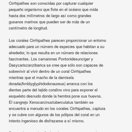
Cirrhipathes son conocidas por capturar cualquier
pequeño organismo que flote en el océano que mida
hasta dos milímetros de largo así como grandes
gusanos marinos que pueden ser de más de un
centímetro de longitud.
Los corales Cirrhipathes parecen proporcionar un entorno
adecuado para un número de especies que habitan a su
alrededor, lo que resulta en un número de relaciones
fascinantes. Los camarones Pontonidesunciger y
Dasycariszanzibarica se cree que sólo son capaces de
sobrevivir al vivir dentro de un coral Cirrhipathes
mientras que el macho de la damisela
dorada(Amblyglyphidodonaureus) arranca con los
dientes parte del tejido coralino vivo para exponer el
esqueleto desnudo donde la hembra pone sus huevos.
El cangrejo Xenocarcinustuberculatus también se
encuentra a menudo en los corales Cirrhipathes, captura
y se cubre con algunos de los pólipos del coral en un
intento ingenioso de disfrazarse a sí mismo.