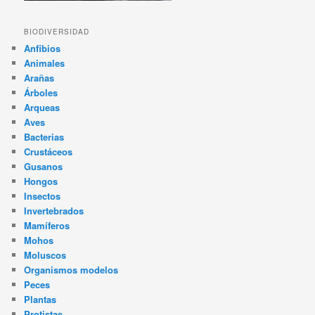
BIODIVERSIDAD
Anfibios
Animales
Arañas
Árboles
Arqueas
Aves
Bacterias
Crustáceos
Gusanos
Hongos
Insectos
Invertebrados
Mamíferos
Mohos
Moluscos
Organismos modelos
Peces
Plantas
Protistas