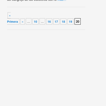
Navegador de artículos
«
...
...
20
Primera
«
10
16
17
18
19