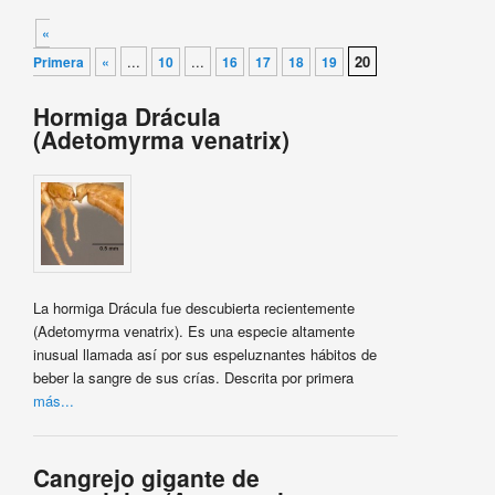
Navegador de artículos
«
...
...
20
Primera
«
10
16
17
18
19
Hormiga Drácula
(Adetomyrma venatrix)
La hormiga Drácula fue descubierta recientemente
(Adetomyrma venatrix). Es una especie altamente
inusual llamada así por sus espeluznantes hábitos de
beber la sangre de sus crías. Descrita por primera
más...
Cangrejo gigante de