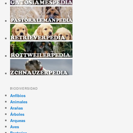
BIODIVERSIDAD
Anfibios
Animales
Arañas
Árboles
Arqueas
Aves
Bacterias