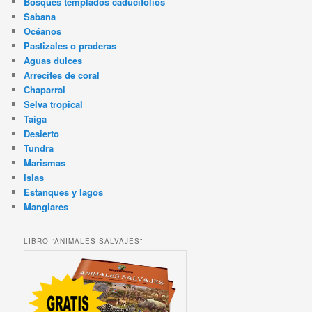
Bosques templados caducifolios
Sabana
Océanos
Pastizales o praderas
Aguas dulces
Arrecifes de coral
Chaparral
Selva tropical
Taiga
Desierto
Tundra
Marismas
Islas
Estanques y lagos
Manglares
LIBRO “ANIMALES SALVAJES”