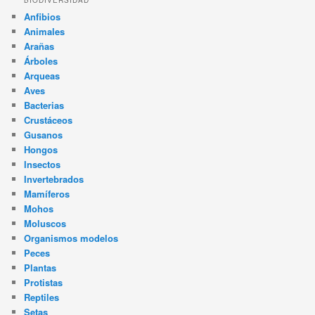
BIODIVERSIDAD
Anfibios
Animales
Arañas
Árboles
Arqueas
Aves
Bacterias
Crustáceos
Gusanos
Hongos
Insectos
Invertebrados
Mamíferos
Mohos
Moluscos
Organismos modelos
Peces
Plantas
Protistas
Reptiles
Setas