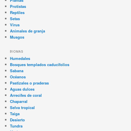
Plantas
Protistas
Reptiles
Setas
Virus
Animales de granja
Musgos
BIOMAS
Humedales
Bosques templados caducifolios
Sabana
Océanos
Pastizales o praderas
Aguas dulces
Arrecifes de coral
Chaparral
Selva tropical
Taiga
Desierto
Tundra