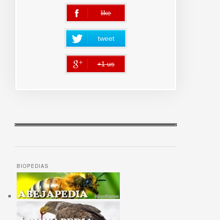
like
error
tweet
+1 us
error
BIOPEDIAS