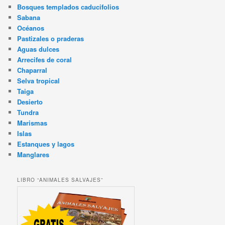
Bosques templados caducifolios
Sabana
Océanos
Pastizales o praderas
Aguas dulces
Arrecifes de coral
Chaparral
Selva tropical
Taiga
Desierto
Tundra
Marismas
Islas
Estanques y lagos
Manglares
LIBRO “ANIMALES SALVAJES”