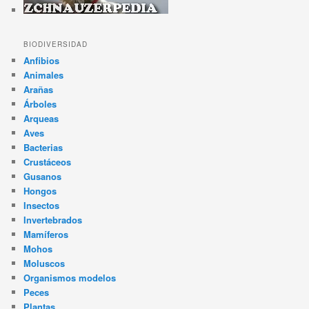
BIODIVERSIDAD
Anfibios
Animales
Arañas
Árboles
Arqueas
Aves
Bacterias
Crustáceos
Gusanos
Hongos
Insectos
Invertebrados
Mamíferos
Mohos
Moluscos
Organismos modelos
Peces
Plantas