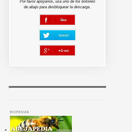
Por favor apóyanos, usa uno de los botones
de abajo para desbloquear la descarga.
like
error
tweet
+1 us
error
BIOPEDIAS