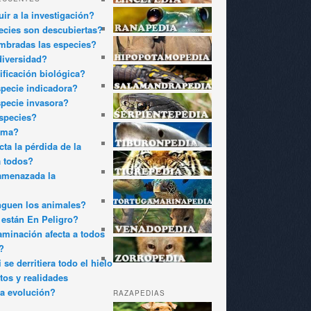
ir a la investigación?
cies son descubiertas?
bradas las especies?
diversidad?
ificación biológica?
pecie indicadora?
pecie invasora?
species?
oma?
ta la pérdida de la
a todos?
amenazada la
nguen los animales?
están En Peligro?
minación afecta a todos
?
 se derritiera todo el hielo
tos y realidades
a evolución?
RAZAPEDIAS