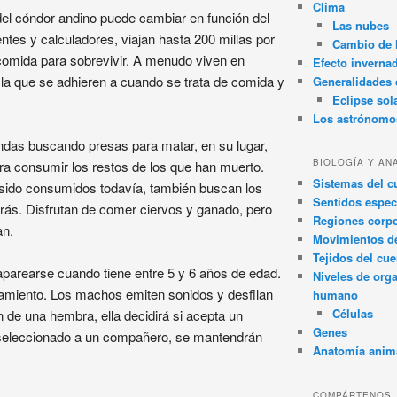
Clima
del cóndor andino puede cambiar en función del
Las nubes
ntes y calculadores, viajan hasta 200 millas por
Cambio de 
 comida para sobrevivir. A menudo viven en
Efecto inverna
la que se adhieren a cuando se trata de comida y
Generalidades d
Eclipse sol
Los astrónomo
andas buscando presas para matar, en su lugar,
BIOLOGÍA Y AN
a consumir los restos de los que han muerto.
Sistemas del 
sido consumidos todavía, también buscan los
Sentidos espec
rás. Disfrutan de comer ciervos y ganado, pero
Regiones corpo
an.
Movimientos d
Tejidos del cu
aparearse cuando tiene entre 5 y 6 años de edad.
Niveles de org
amiento. Los machos emiten sonidos y desfilan
humano
Células
n de una hembra, ella decidirá si acepta un
Genes
seleccionado a un compañero, se mantendrán
Anatomía anim
COMPÁRTENOS