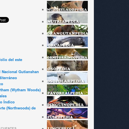
olio del este
l Nacional Gutianshan
iterráneo
co
ytham (Wytham Woods)
ales
o Índico
rte (Northwoods) de
ECUENTES