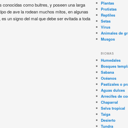
Plantas
s conocidas como buitres, y poseen una larga
Protistas
tipo de ave la rodean muchos mitos, en algunas
Reptiles
, es un signo del mal que debe ser evitada a toda
Setas
Virus
Animales de gr
Musgos
BIOMAS
Humedales
Bosques templa
Sabana
Océanos
Pastizales o pr
Aguas dulces
Arrecifes de co
Chaparral
Selva tropical
Taiga
Desierto
Tundra