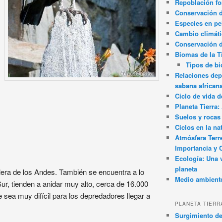
Repoblación fo
Conservación de
Especies en pel
Cambio climát
Conservación 
Biomas de la T
Tipos de b
Relaciones dep
sabana african
Ciclo de vida d
Planeta Tierra
Suelos y rocas
Ciclos en la na
Atmósfera Terr
Importancia y 
Ecología: Una 
planeta
illera de los Andes. También se encuentra a lo
Medio ambient
Sur, tienden a anidar muy alto, cerca de 16.000
e sea muy difícil para los depredadores llegar a
PLANETA TIERR
Surgimiento de