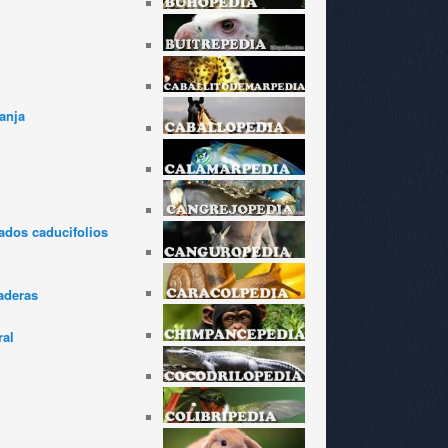
anja
dos caducifolios
aderas
ral