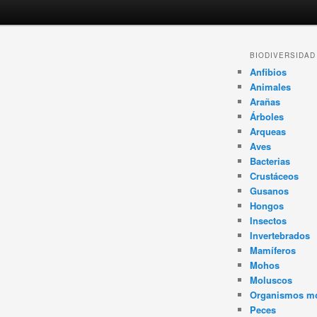
Navegador
BIODIVERSIDAD
de
Anfibios
artículos
Animales
Arañas
Árboles
Arqueas
Aves
Bacterias
Crustáceos
Gusanos
Hongos
Insectos
Invertebrados
Mamíferos
Mohos
Moluscos
Organismos m
Peces