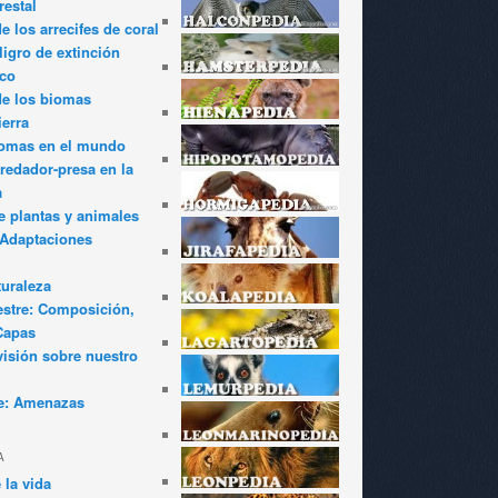
restal
 los arrecifes de coral
igro de extinción
ico
de los biomas
ierra
iomas en el mundo
redador-presa en la
a
e plantas y animales
: Adaptaciones
turaleza
estre: Composición,
Capas
visión sobre nuestro
e: Amenazas
A
 la vida