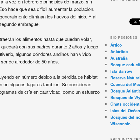
la vez en febrero o principios de marzo, sin
o hace que sea difícil aumentar la población.
 generalmente eliminan los huevos del nido. Y al
n segundo embrague.
BIO REGIONES
traerán los alimentos hasta que puedan volar,
Ártico
e quedará con sus padres durante 2 años y luego
Antártida
utiverio, algunos cóndores andinos han vivido
Australia
 ser de alrededor de 50 años.
Bosque caducif
Isla Barrow
nuyendo en número debido a la pérdida de hábitat
Reserva Natura
n en algunos lugares también. Se consideran
Cuenca del Med
Bosque Atlánti
ogramas de cría en cautividad, como un esfuerzo
Bosques de W
Ghats occident
Islas del Océan
Bosques del no
Wisconsin
PREGUNTAS FR