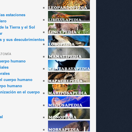
las estaciones
dero
e la Tierra y el Sol
ar
s y sus descubrimientos
ATOMÍA
cuerpo humano
iales
rales
el cuerpo humano
erpo humano
anización en el cuerpo
al