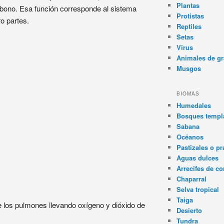
Plantas
bono. Esa función corresponde al sistema
Protistas
ro partes.
Reptiles
Setas
Virus
Animales de gr
Musgos
BIOMAS
Humedales
Bosques templa
Sabana
Océanos
Pastizales o pr
Aguas dulces
Arrecifes de co
Chaparral
Selva tropical
Taiga
 de los pulmones llevando oxígeno y dióxido de
Desierto
Tundra