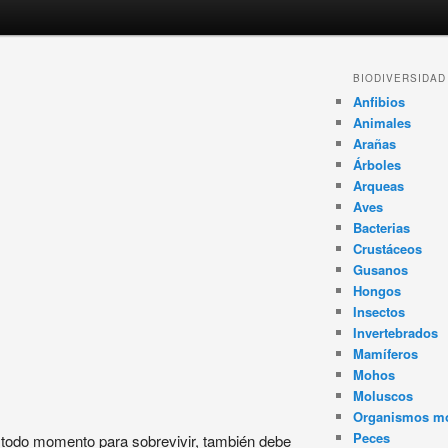
BIODIVERSIDAD
Anfibios
Animales
Arañas
Árboles
Arqueas
Aves
Bacterias
Crustáceos
Gusanos
Hongos
Insectos
Invertebrados
Mamíferos
Mohos
Moluscos
Organismos m
Peces
 todo momento para sobrevivir, también debe