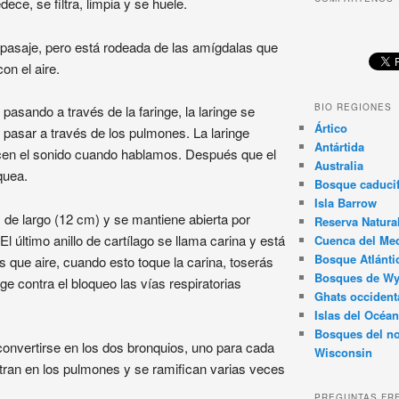
ece, se filtra, limpia y se huele.
n pasaje, pero está rodeada de las amígdalas que
on el aire.
BIO REGIONES
pasando a través de la faringe, la laringe se
Ártico
a pasar a través de los pulmones. La laringe
Antártida
ucen el sonido cuando hablamos. Después que el
Australia
áquea.
Bosque caducif
Isla Barrow
de largo (12 cm) y se mantiene abierta por
Reserva Natura
l último anillo de cartílago se llama carina y está
Cuenca del Med
Bosque Atlánti
ás que aire, cuando esto toque la carina, toserás
Bosques de W
e contra el bloqueo las vías respiratorias
Ghats occident
Islas del Océan
Bosques del no
a convertirse en los dos bronquios, uno para cada
Wisconsin
tran en los pulmones y se ramifican varias veces
PREGUNTAS FR