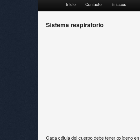
Menú principal
Inicio
Contacto
Enlaces
Ir al contenido principal
Ir al contenido secundario
Sistema respiratorio
Cada célula del cuerpo debe tener oxígeno en