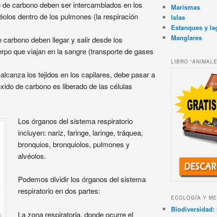
do de carbono deben ser intercambiados en los
Marismas
éolos dentro de los pulmones (la respiración
Islas
Estanques y la
Manglares
de carbono deben llegar y salir desde los
erpo que viajan en la sangre (transporte de gases
LIBRO “ANIMAL
alcanza los tejidos en los capilares, debe pasar a
óxido de carbono es liberado de las células
Los órganos del sistema respiratorio
incluyen: nariz, faringe, laringe, tráquea,
bronquios, bronquiolos, pulmones y
alvéolos.
Podemos dividir los órganos del sistema
respiratorio en dos partes:
ECOLOGÍA Y ME
Biodiversidad: 
La zona respiratoria, donde ocurre el