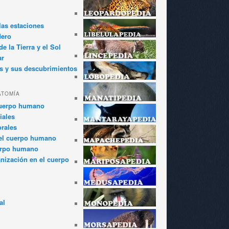
las estaciones
dero
e la Tierra y el Sol
ar
s y sus descubrimientos
ATOMÍA
cuerpo humano
iales
rales
el cuerpo humano
erpo humano
anización en el cuerpo
al