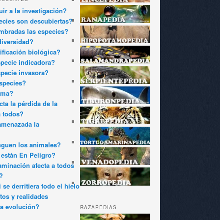
ir a la investigación?
cies son descubiertas?
bradas las especies?
diversidad?
ificación biológica?
pecie indicadora?
pecie invasora?
species?
oma?
ta la pérdida de la
a todos?
amenazada la
nguen los animales?
están En Peligro?
minación afecta a todos
?
 se derritiera todo el hielo
tos y realidades
a evolución?
RAZAPEDIAS