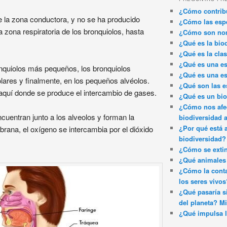
¿Cómo contribu
e la zona conductora, y no se ha producido
¿Cómo las espe
 zona respiratoria de los bronquiolos, hasta
¿Cómo son nom
¿Qué es la bio
¿Qué es la clas
¿Qué es una es
nquiolos más pequeños, los bronquiolos
¿Qué es una es
olares y finalmente, en los pequeños alvéolos.
¿Qué son las e
quí donde se produce el intercambio de gases.
¿Qué es un bi
¿Cómo nos afec
cuentran junto a los alveolos y forman la
biodiversidad 
¿Por qué está 
rana, el oxígeno se intercambia por el dióxido
biodiversidad?
¿Cómo se exti
¿Qué animales 
¿Cómo la conta
los seres vivos
¿Qué pasaría si
del planeta? Mi
¿Qué impulsa l