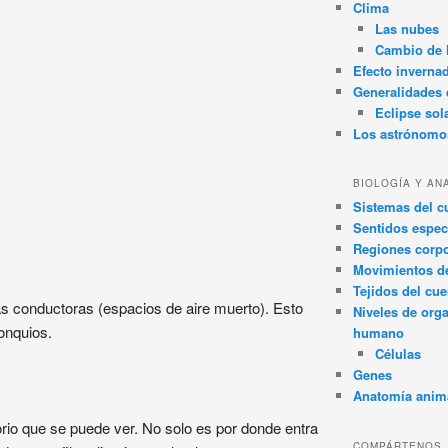
Clima
Las nubes
Cambio de 
Efecto inverna
Generalidades d
Eclipse sol
Los astrónomo
BIOLOGÍA Y AN
Sistemas del 
Sentidos espec
Regiones corpo
Movimientos d
Tejidos del cu
s conductoras (espacios de aire muerto). Esto
Niveles de org
ronquios.
humano
Células
Genes
Anatomía anim
torio que se puede ver. No solo es por donde entra
COMPÁRTENOS