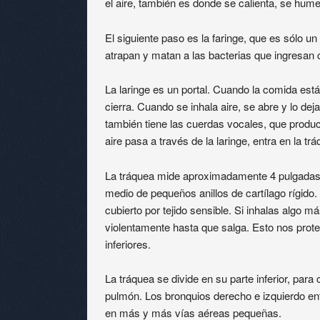
el aire, también es donde se calienta, se humed
El siguiente paso es la faringe, que es sólo u
atrapan y matan a las bacterias que ingresan c
La laringe es un portal. Cuando la comida está 
cierra. Cuando se inhala aire, se abre y lo dej
también tiene las cuerdas vocales, que prod
aire pasa a través de la laringe, entra en la tr
La tráquea mide aproximadamente 4 pulgadas 
medio de pequeños anillos de cartílago rígido. E
cubierto por tejido sensible. Si inhalas algo m
violentamente hasta que salga. Esto nos proteg
inferiores.
La tráquea se divide en su parte inferior, par
pulmón. Los bronquios derecho e izquierdo en
en más y más vías aéreas pequeñas.