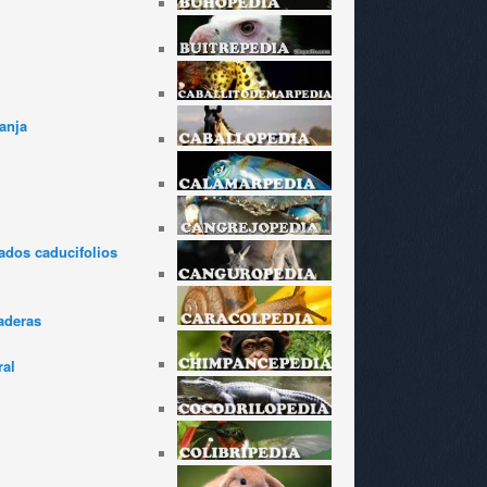
anja
dos caducifolios
aderas
ral