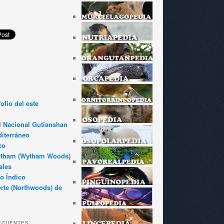
olio del este
l Nacional Gutianshan
iterráneo
co
ytham (Wytham Woods)
ales
o Índico
rte (Northwoods) de
ECUENTES