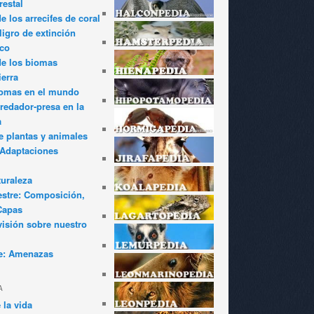
restal
 los arrecifes de coral
igro de extinción
ico
de los biomas
ierra
iomas en el mundo
redador-presa en la
a
e plantas y animales
: Adaptaciones
turaleza
estre: Composición,
Capas
visión sobre nuestro
e: Amenazas
A
 la vida