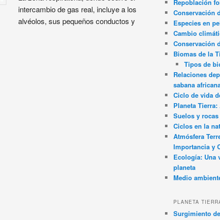
Repoblación fo
intercambio de gas real, incluye a los
Conservación de
alvéolos, sus pequeños conductos y
Especies en pel
Cambio climát
Conservación 
Biomas de la T
Tipos de b
Relaciones dep
sabana african
Ciclo de vida d
Planeta Tierra
Suelos y rocas
Ciclos en la na
Atmósfera Terr
Importancia y 
Ecología: Una 
planeta
Medio ambient
PLANETA TIERR
Surgimiento de