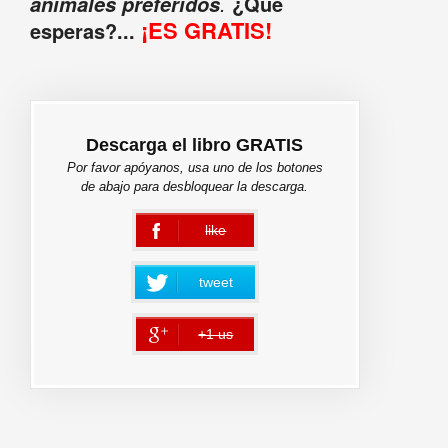
.
¿Qué
animales preferidos
¡ES GRATIS!
esperas?...
Descarga el libro GRATIS
Por favor apóyanos, usa uno de los botones
de abajo para desbloquear la descarga.
like
error
tweet
+1 us
error