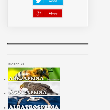
tweet
+1 us
error
BIOPEDIAS