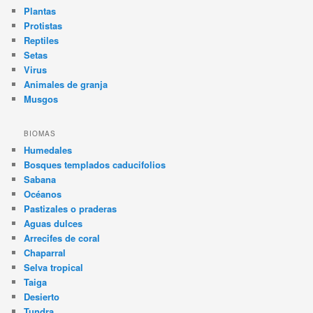
Plantas
Protistas
Reptiles
Setas
Virus
Animales de granja
Musgos
BIOMAS
Humedales
Bosques templados caducifolios
Sabana
Océanos
Pastizales o praderas
Aguas dulces
Arrecifes de coral
Chaparral
Selva tropical
Taiga
Desierto
Tundra