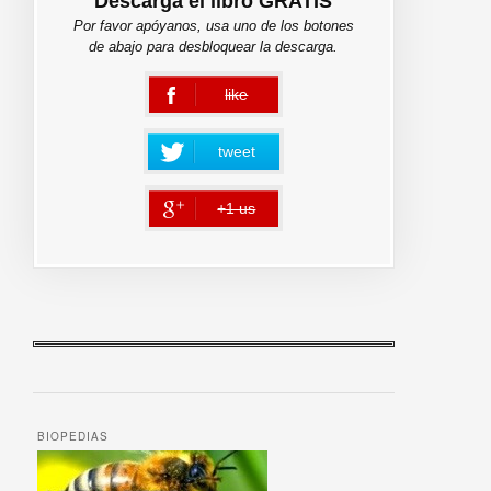
Descarga el libro GRATIS
Por favor apóyanos, usa uno de los botones
de abajo para desbloquear la descarga.
like
error
tweet
+1 us
error
BIOPEDIAS