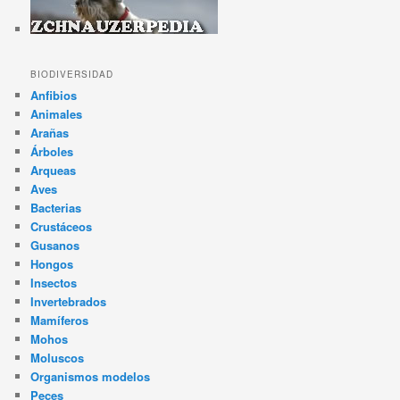
BIODIVERSIDAD
Anfibios
Animales
Arañas
Árboles
Arqueas
Aves
Bacterias
Crustáceos
Gusanos
Hongos
Insectos
Invertebrados
Mamíferos
Mohos
Moluscos
Organismos modelos
Peces