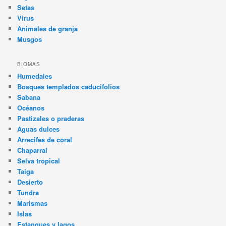
Setas
Virus
Animales de granja
Musgos
BIOMAS
Humedales
Bosques templados caducifolios
Sabana
Océanos
Pastizales o praderas
Aguas dulces
Arrecifes de coral
Chaparral
Selva tropical
Taiga
Desierto
Tundra
Marismas
Islas
Estanques y lagos