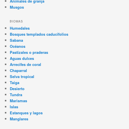
Animales de granja
Musgos
BIOMAS
Humedales
Bosques templados caducifolios
Sabana
Océanos
Pastizales o praderas
Aguas dulces
Arrecifes de coral
Chaparral
Selva tropical
Taiga
Desierto
Tundra
Marismas
Islas
Estanques y lagos
Manglares