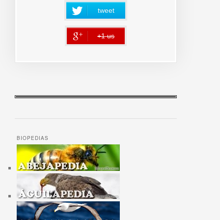
tweet
+1 us
error
BIOPEDIAS