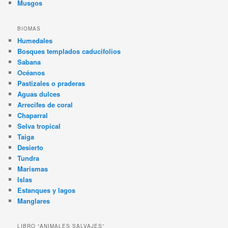
Musgos
BIOMAS
Humedales
Bosques templados caducifolios
Sabana
Océanos
Pastizales o praderas
Aguas dulces
Arrecifes de coral
Chaparral
Selva tropical
Taiga
Desierto
Tundra
Marismas
Islas
Estanques y lagos
Manglares
LIBRO “ANIMALES SALVAJES”