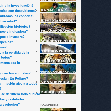
ir a la investigación?
cies son descubiertas?
bradas las especies?
diversidad?
ificación biológica?
pecie indicadora?
pecie invasora?
species?
oma?
ta la pérdida de la
a todos?
amenazada la
nguen los animales?
están En Peligro?
minación afecta a todos
?
 se derritiera todo el hielo
tos y realidades
a evolución?
RAZAPEDIAS