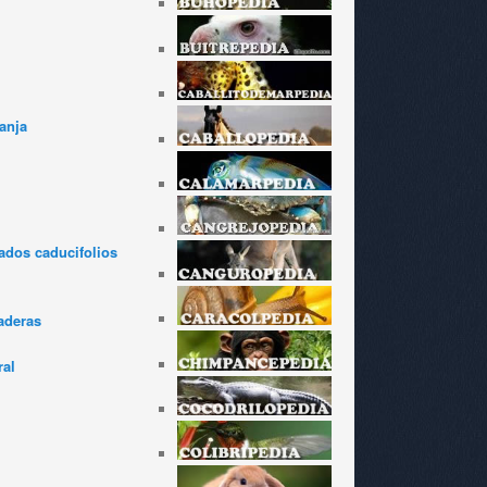
anja
dos caducifolios
aderas
ral