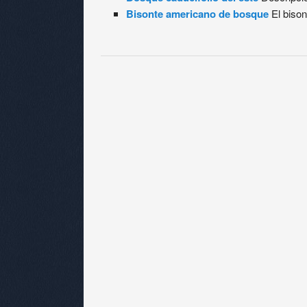
Bisonte americano de bosque
El biso