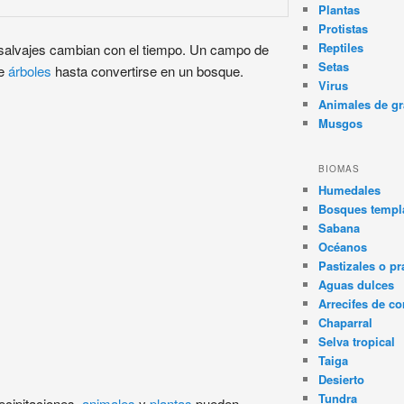
Plantas
Protistas
Reptiles
salvajes cambian con el tiempo. Un campo de
Setas
de
árboles
hasta convertirse en un bosque.
Virus
Animales de gr
Musgos
BIOMAS
Humedales
Bosques templa
Sabana
Océanos
Pastizales o pr
Aguas dulces
Arrecifes de co
Chaparral
Selva tropical
Taiga
Desierto
Tundra
ecipitaciones,
animales
y
plantas
pueden