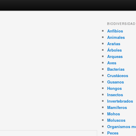
BIODIVERSIDAD
Anfibios
Animales
Arañas
Árboles
Arqueas
Aves
Bacterias
Crustáceos
Gusanos
Hongos
Insectos
Invertebrados
Mamíferos
Mohos
Moluscos
Organismos m
Peces