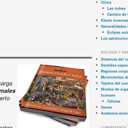
Clima
Las nubes
Cambio de 
Efecto inverna
Generalidades d
Eclipse sol
Los astrónomo
BIOLOGÍA Y AN
Sistemas del 
Sentidos espec
Regiones corpo
Movimientos d
carga
Tejidos del cu
Niveles de org
males
humano
erto
Células
Genes
Anatomía anim
actes,
COMPÁRTENOS