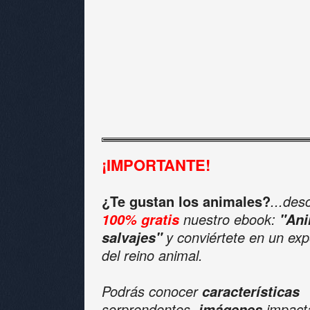
¡IMPORTANTE!
¿Te gustan los animales?
...des
nuestro ebook:
100% gratis
"Ani
y conviértete en un exp
salvajes"
del reino animal.
Podrás conocer
características
sorprendentes,
impact
imágenes