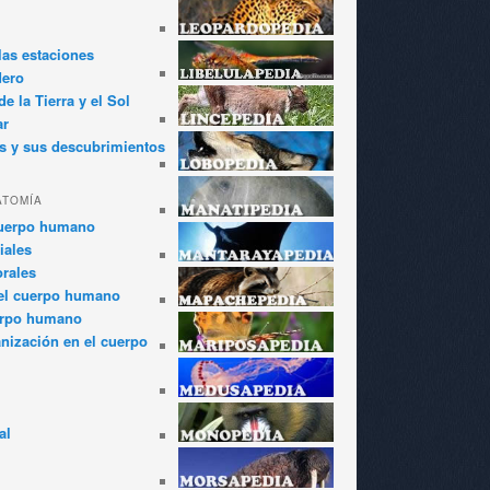
las estaciones
dero
e la Tierra y el Sol
ar
s y sus descubrimientos
ATOMÍA
cuerpo humano
iales
rales
el cuerpo humano
erpo humano
anización en el cuerpo
al