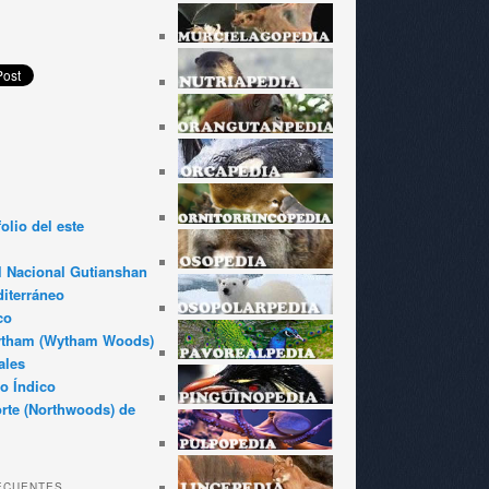
olio del este
l Nacional Gutianshan
iterráneo
co
ytham (Wytham Woods)
ales
o Índico
rte (Northwoods) de
ECUENTES