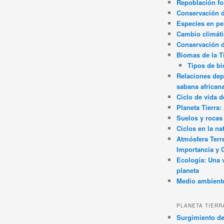
Repoblación fo
Conservación de
Especies en pel
Cambio climát
Conservación 
Biomas de la T
Tipos de b
Relaciones dep
sabana african
Ciclo de vida d
Planeta Tierra
Suelos y rocas
Ciclos en la na
Atmósfera Terr
Importancia y 
Ecología: Una 
planeta
Medio ambient
PLANETA TIERR
Surgimiento de