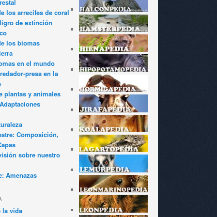
restal
 los arrecifes de coral
igro de extinción
ico
de los biomas
ierra
iomas en el mundo
redador-presa en la
a
e plantas y animales
: Adaptaciones
turaleza
estre: Composición,
Capas
visión sobre nuestro
e: Amenazas
A
 la vida