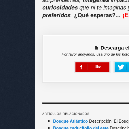
que ni te imaginas
curiosidades
¡
.
¿Qué esperas?...
preferidos
Descarga e
Por favor apóyanos, usa uno de los bot
like
error
ARTÍCULOS RELACIONADOS
Bosque Atlántico
Descripción. El Bosq
Bosque caducifolio del este
Descripció