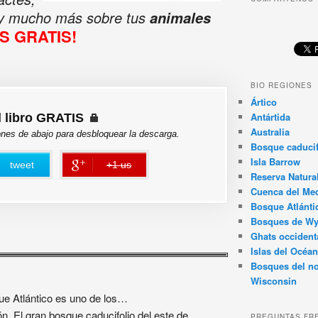
 y mucho más sobre tus
animales
ES GRATIS!
BIO REGIONES
Ártico
Antártida
l libro GRATIS
Australia
ones de abajo para desbloquear la descarga.
Bosque caducif
Isla Barrow
tweet
+1 us
error
Reserva Natura
Cuenca del Med
Bosque Atlánti
Bosques de W
Ghats occident
Islas del Océan
Bosques del no
Wisconsin
ue Atlántico es uno de los…
n. El gran bosque caducifolio del este de…
PREGUNTAS FR