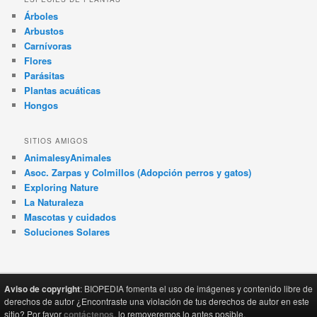
Árboles
Arbustos
Carnívoras
Flores
Parásitas
Plantas acuáticas
Hongos
SITIOS AMIGOS
AnimalesyAnimales
Asoc. Zarpas y Colmillos (Adopción perros y gatos)
Exploring Nature
La Naturaleza
Mascotas y cuidados
Soluciones Solares
Aviso de copyright
: BIOPEDIA fomenta el uso de imágenes y contenido libre de
derechos de autor ¿Encontraste una violación de tus derechos de autor en este
sitio? Por favor
contáctenos
, lo removeremos lo antes posible.