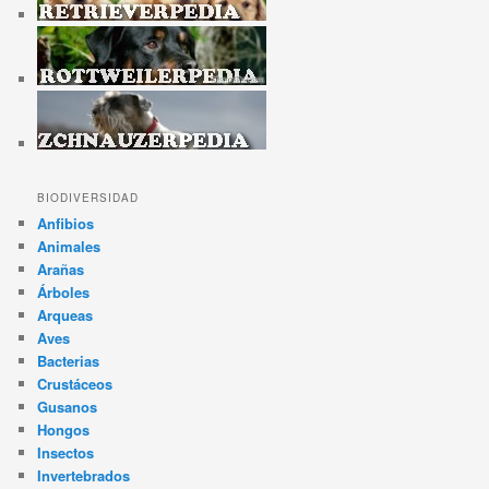
BIODIVERSIDAD
Anfibios
Animales
Arañas
Árboles
Arqueas
Aves
Bacterias
Crustáceos
Gusanos
Hongos
Insectos
Invertebrados