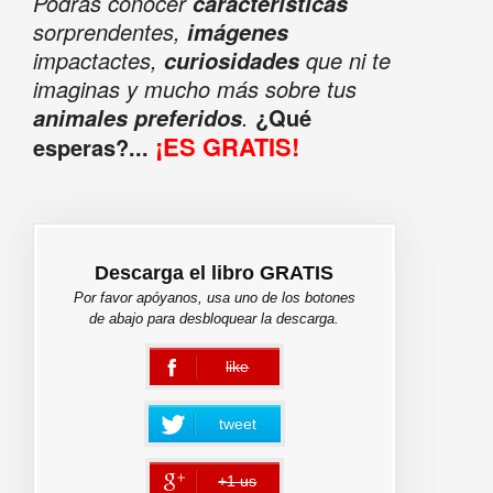
Podrás conocer
características
sorprendentes,
imágenes
impactactes,
que ni te
curiosidades
imaginas y mucho más sobre tus
.
¿Qué
animales preferidos
¡ES GRATIS!
esperas?...
Descarga el libro GRATIS
Por favor apóyanos, usa uno de los botones
de abajo para desbloquear la descarga.
like
error
tweet
+1 us
error