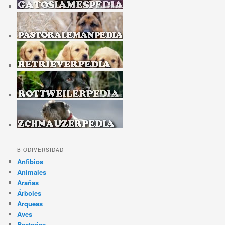
BIODIVERSIDAD
Anfibios
Animales
Arañas
Árboles
Arqueas
Aves
Bacterias