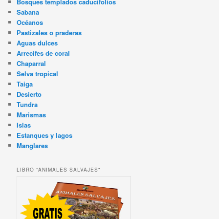
Bosques templados caducifolios
Sabana
Océanos
Pastizales o praderas
Aguas dulces
Arrecifes de coral
Chaparral
Selva tropical
Taiga
Desierto
Tundra
Marismas
Islas
Estanques y lagos
Manglares
LIBRO “ANIMALES SALVAJES”