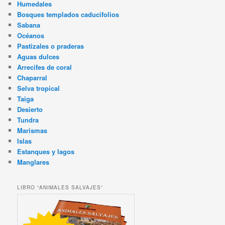
Humedales
Bosques templados caducifolios
Sabana
Océanos
Pastizales o praderas
Aguas dulces
Arrecifes de coral
Chaparral
Selva tropical
Taiga
Desierto
Tundra
Marismas
Islas
Estanques y lagos
Manglares
LIBRO “ANIMALES SALVAJES”