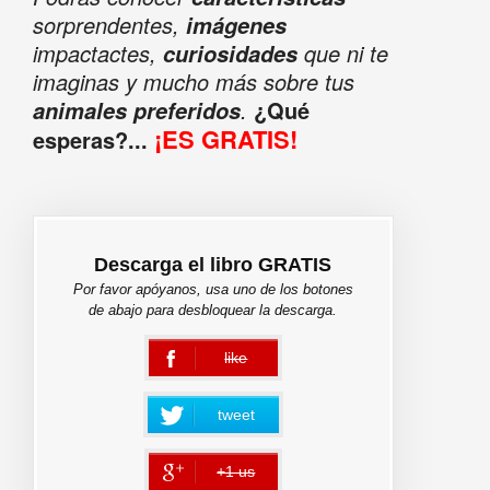
sorprendentes,
imágenes
impactactes,
que ni te
curiosidades
imaginas y mucho más sobre tus
.
¿Qué
animales preferidos
¡ES GRATIS!
esperas?...
Descarga el libro GRATIS
Por favor apóyanos, usa uno de los botones
de abajo para desbloquear la descarga.
like
error
tweet
+1 us
error